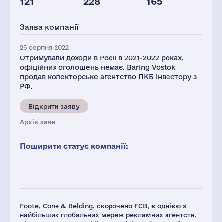
121
228
165
Персонал(РФ),
2021
Заява компанії
1964
25 серпня 2022
Отримували доходи в Росії в 2021-2022 роках,
офіційних оголошень немає. Baring Vostok
продав колекторське агентство ПКБ інвестору з
РФ.
Відкрити заяву
Архів заяв
Поширити статус компанії:
Foote, Cone & Belding, скорочено FCB, є однією з
найбільших глобальних мереж рекламних агентств.