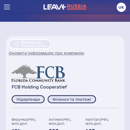
UK
Виходить
Залишає ринок
Оновити інформацію про компанію
FCB Holding Cooperatief
Нідерланди
Фінанси та платежі
Виручка(РФ),
Активи(РФ),
Капітал(РФ),
млн.дол.
млн.дол.
млн.дол.