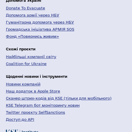
Допомога Україні
Donate To Evacuate
Допомога армії через НБУ
Гуманітарна допомога через НБУ
Громадська ініціатива АРМІЯ SOS
Фонд «Повернись живим»
Схожі проєкти
Найбільші компанії світу
Coalition for Ukraine
Щоденні новини і інструменти
Новини компаній
Наш додаток в Apple Store
Сканер штрих-кодів від KSE (тільки для мобільного)
KSE Telegram бот моніторингу новин
Twitter проєкту SelfSanctions
Доступ до API