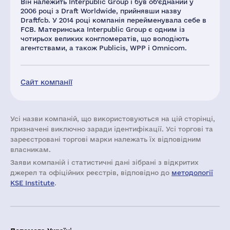
Він належить Interpublic Group і був об’єднаний у
2006 році з Draft Worldwide, прийнявши назву
Draftfcb. У 2014 році компанія перейменувала себе в
FCB. Материнська Interpublic Group є одним із
чотирьох великих конгломератів, що володіють
агентствами, а також Publicis, WPP і Omnicom.
Сайт компанії
Усі назви компаній, що використовуються на цій сторінці,
призначені виключно заради ідентифікації. Усі торгові та
зареєстровані торгові марки належать їх відповідним
власникам.
Заяви компаній i статистичні дані зібрані з відкритих
джерел та офіційних реєстрів, відповідно до
методології
KSE Institute
.