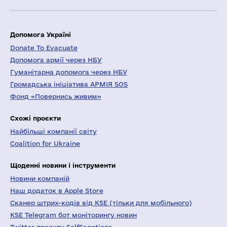
Допомога Україні
Donate To Evacuate
Допомога армії через НБУ
Гуманітарна допомога через НБУ
Громадська ініціатива АРМІЯ SOS
Фонд «Повернись живим»
Схожі проєкти
Найбільші компанії світу
Coalition for Ukraine
Щоденні новини і інструменти
Новини компаній
Наш додаток в Apple Store
Сканер штрих-кодів від KSE (тільки для мобільного)
KSE Telegram бот моніторингу новин