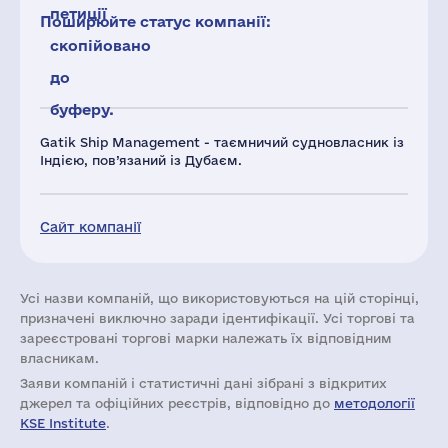
петиції
Поширюйте статус компанії:
скопійовано
до
буферу.
Gatik Ship Management - таємничий судновласник із
Індією, пов’язаний із Дубаєм.
Сайт компанії
Усі назви компаній, що використовуються на цій сторінці,
призначені виключно заради ідентифікації. Усі торгові та
зареєстровані торгові марки належать їх відповідним
власникам.
Заяви компаній i статистичні дані зібрані з відкритих
джерел та офіційних реєстрів, відповідно до
методології
KSE Institute
.