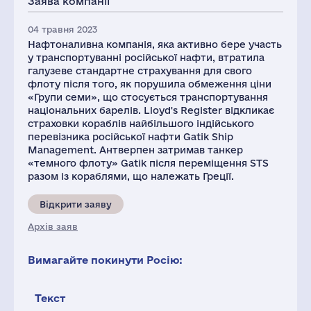
Заява компанії
04 травня 2023
Нафтоналивна компанія, яка активно бере участь
у транспортуванні російської нафти, втратила
галузеве стандартне страхування для свого
флоту після того, як порушила обмеження ціни
«Групи семи», що стосується транспортування
національних барелів. Lloyd's Register відкликає
страховки кораблів найбільшого індійського
перевізника російської нафти Gatik Ship
Management. Антверпен затримав танкер
«темного флоту» Gatik після переміщення STS
разом із кораблями, що належать Греції.
Відкрити заяву
Архів заяв
Вимагайте покинути Росію:
Текст