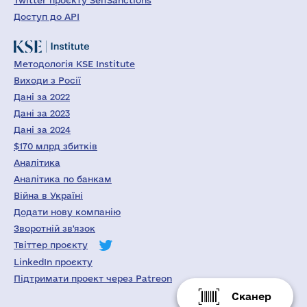
Twitter проєкту SelfSanctions
Доступ до API
Методологія KSE Institute
Виходи з Росії
Дані за 2022
Дані за 2023
Дані за 2024
$170 млрд збитків
Аналітика
Аналітика по банкам
Війна в Україні
Додати нову компанію
Зворотній зв'язок
Твіттер проєкту
LinkedIn проєкту
Підтримати проект через Patreon
Сканер