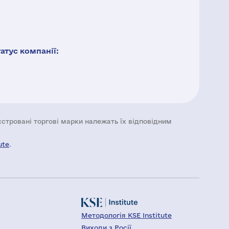
тус компанії:
еєстровані торгові марки належать їх відповідним
ute
.
Методологія KSE Institute
Виходи з Росії