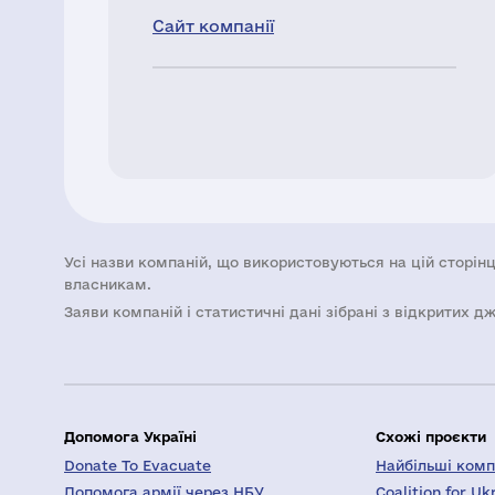
Сайт компанії
Усі назви компаній, що використовуються на цій сторінц
власникам.
Заяви компаній i статистичні дані зібрані з відкритих д
Допомога Україні
Схожі проєкти
Donate To Evacuate
Найбільші компа
Допомога армії через НБУ
Coalition for Uk