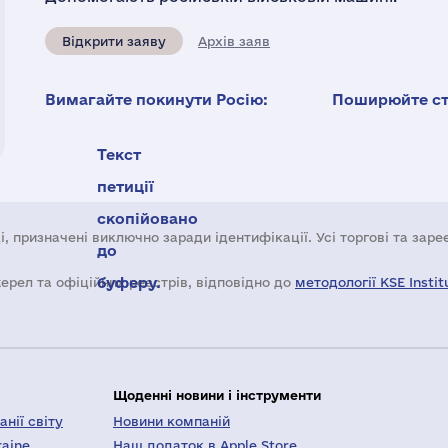
Відкрити заяву
Архів заяв
Вимагайте покинути Росію:
Поширюйте ста
Текст
петиції
скопійовано
і, призначені виключно заради ідентифікації. Усі торгові та зар
до
буферу.
жерел та офіційних реєстрів, відповідно до
методології KSE Instit
Щоденні новини і інструменти
нії світу
Новини компаній
raine
Наш додаток в Apple Store