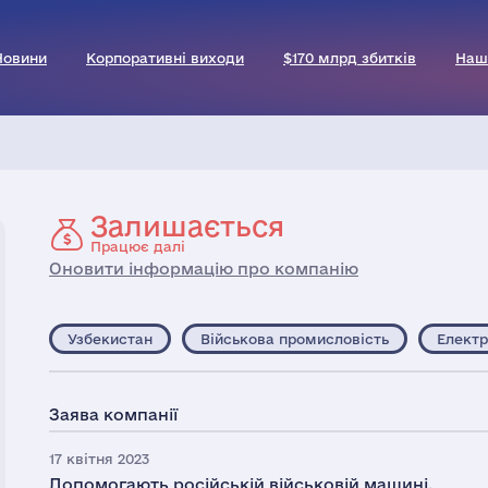
Новини
Корпоративні виходи
$170 млрд збитків
Наш
Залишається
Працює далі
Оновити інформацію про компанію
Узбекистан
Військова промисловість
Електр
Заява компанії
17 квітня 2023
Допомогають російській військовій машині.