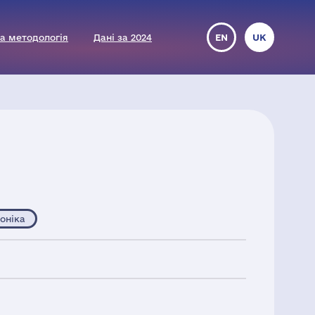
а методологія
Дані за 2024
EN
UK
оніка