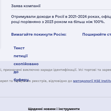
Заява компанії
Отримували доходи в Росії в 2021-2024 роках, офіц
році порівняно з 2023 роком на більш ніж 100%.
Вимагайте покинути Росію:
Поширюйте ста
Текст
петиції
скопійовано
і, призначені виключно заради ідентифікації. Усі торгові та зар
до
буферу.
жерел та офіційних реєстрів, відповідно до
методології KSE Instit
Щоденні новини і інструменти