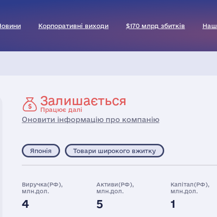
Новини
Корпоративні виходи
$170 млрд збитків
Наш
Залишається
Працює далі
Оновити інформацію про компанію
Японія
Товари широкого вжитку
Виручка(РФ),
Активи(РФ),
Капітал(РФ),
млн.дол.
млн.дол.
млн.дол.
4
5
1