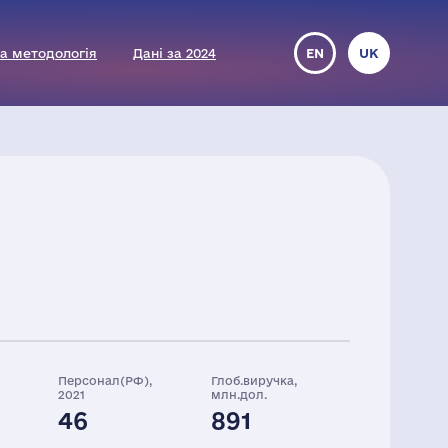
а методологія
Дані за 2024
EN
UK
Персонал(РФ),
Глоб.виручка,
2021
млн.дол.
46
891