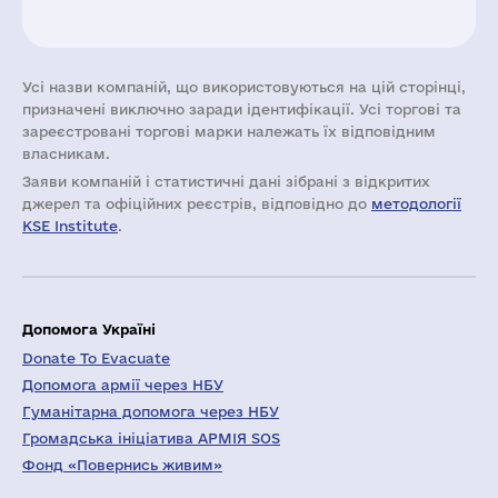
Усі назви компаній, що використовуються на цій сторінці,
призначені виключно заради ідентифікації. Усі торгові та
зареєстровані торгові марки належать їх відповідним
власникам.
Заяви компаній i статистичні дані зібрані з відкритих
джерел та офіційних реєстрів, відповідно до
методології
KSE Institute
.
Допомога Україні
Donate To Evacuate
Допомога армії через НБУ
Гуманітарна допомога через НБУ
Громадська ініціатива АРМІЯ SOS
Фонд «Повернись живим»