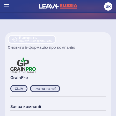
UK
Виходить
Призупиняє діяльність
Оновити інформацію про компанію
GrainPro
США
Їжа та напої
Заява компанії