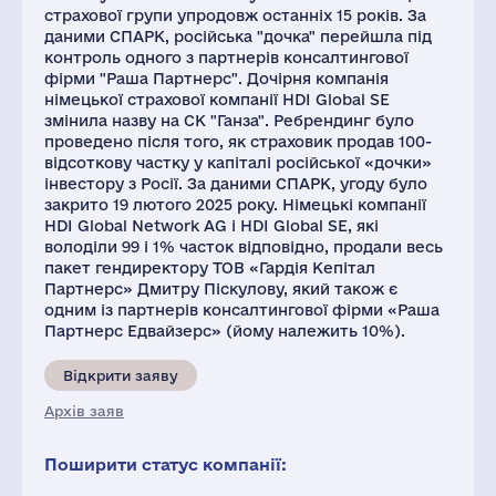
страхової групи упродовж останніх 15 років. За
даними СПАРК, російська "дочка" перейшла під
контроль одного з партнерів консалтингової
фірми "Раша Партнерс". Дочірня компанія
німецької страхової компанії HDI Global SE
змінила назву на СК "Ганза". Ребрендинг було
проведено після того, як страховик продав 100-
відсоткову частку у капіталі російської «дочки»
інвестору з Росії. За даними СПАРК, угоду було
закрито 19 лютого 2025 року. Німецькі компанії
HDІ Global Network AG і HDI Global SE, які
володіли 99 і 1% часток відповідно, продали весь
пакет гендиректору ТОВ «Гардія Кепітал
Партнерс» Дмитру Піскулову, який також є
одним із партнерів консалтингової фірми «Раша
Партнерс Едвайзерс» (йому належить 10%).
Відкрити заяву
Архів заяв
Поширити статус компанії: