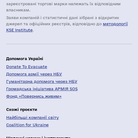
зареєстровані торгові марки належать їх відповідним
власникам.
Заяви компаній i статистичні дані зібрані з відкритих
джерел та офіційних реєстрів, відповідно до
методології
KSE Institute
.
Допомога Україні
Donate To Evacuate
Допомога армії через НБУ
Гуманітарна допомога через НБУ
Громадська ініціатива АРМІЯ SOS
Фонд «Повернись живим»
Схожі проєкти
Найбільші компанії світу
Coalition for Ukraine
Щоденні новини і інструменти