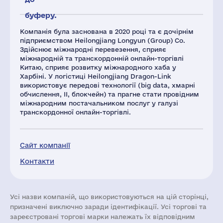
буферу.
Компанія була заснована в 2020 році та є дочірнім
підприємством Heilongjiang Longyun (Group) Co.
Здійснює міжнародні перевезення, сприяє
міжнародній та транскордонній онлайн-торгівлі
Китаю, сприяє розвитку міжнародного хаба у
Харбіні. У логістиці Heilongjiang Dragon-Link
використовує передові технології (big data, хмарні
обчислення, ІІ, блокчейн) та прагне стати провідним
міжнародним постачальником послуг у галузі
транскордонної онлайн-торгівлі.
Сайт компанії
Контакти
Усі назви компаній, що використовуються на цій сторінці,
призначені виключно заради ідентифікації. Усі торгові та
зареєстровані торгові марки належать їх відповідним