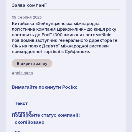
Заява компанії
09 серпня 2023
Китайська «Хейлунцзянська міжнародна
логістична компанія Дракон-лінк» до кінця року
поставить до Росії 1000 вживаних автомобілів,
повідомив заступник генерального директора Ге
Сінь на полях Дев'ятої міжнародної виставки
прикордонної торгівлі в Суйфеньхе.
Відкрити заяву
Архів заяв
Вимагайте покинути Росію:
Текст
петиції
Поширюйте статус компанії:
скопійовано
до