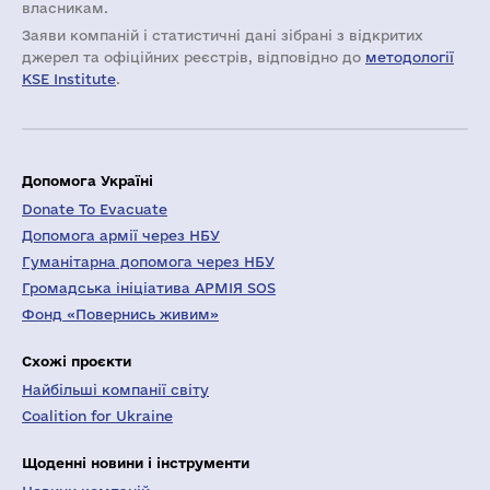
власникам.
Заяви компаній i статистичні дані зібрані з відкритих
джерел та офіційних реєстрів, відповідно до
методології
KSE Institute
.
Допомога Україні
Donate To Evacuate
Допомога армії через НБУ
Гуманітарна допомога через НБУ
Громадська ініціатива АРМІЯ SOS
Фонд «Повернись живим»
Схожі проєкти
Найбільші компанії світу
Coalition for Ukraine
Щоденні новини і інструменти