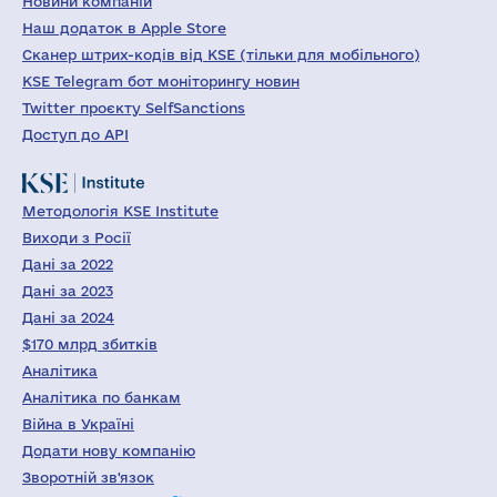
Новини компаній
Наш додаток в Apple Store
Сканер штрих-кодів від KSE (тільки для мобільного)
KSE Telegram бот моніторингу новин
Twitter проєкту SelfSanctions
Доступ до API
Методологія KSE Institute
Виходи з Росії
Дані за 2022
Дані за 2023
Дані за 2024
$170 млрд збитків
Аналітика
Аналітика по банкам
Війна в Україні
Додати нову компанію
Зворотній зв'язок