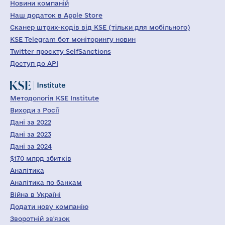
Новини компаній
Наш додаток в Apple Store
Сканер штрих-кодів від KSE (тільки для мобільного)
KSE Telegram бот моніторингу новин
Twitter проєкту SelfSanctions
Доступ до API
Методологія KSE Institute
Виходи з Росії
Дані за 2022
Дані за 2023
Дані за 2024
$170 млрд збитків
Аналітика
Аналітика по банкам
Війна в Україні
Додати нову компанію
Зворотній зв'язок