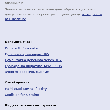
власникам.
Заяви компаній i статистичні дані зібрані з відкритих
джерел та офіційних реєстрів, відповідно до
методології
KSE Institute
.
Допомога Україні
Donate To Evacuate
Допомога армії через НБУ
Гуманітарна допомога через НБУ
Громадська ініціатива АРМІЯ SOS
Фонд «Повернись живим»
Схожі проєкти
Найбільші компанії світу
Coalition for Ukraine
Щоденні новини і інструменти