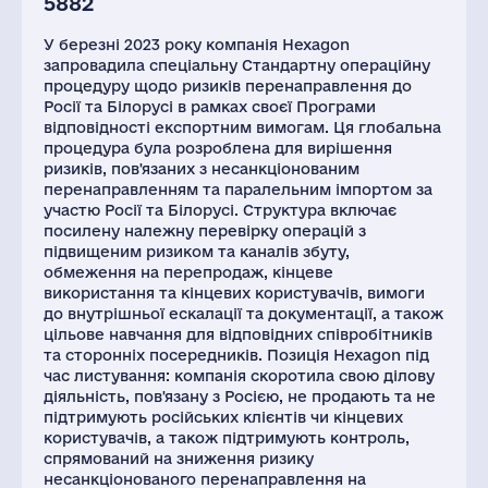
5882
У березні 2023 року компанія Hexagon
запровадила спеціальну Стандартну операційну
процедуру щодо ризиків перенаправлення до
Росії та Білорусі в рамках своєї Програми
відповідності експортним вимогам. Ця глобальна
процедура була розроблена для вирішення
ризиків, пов'язаних з несанкціонованим
перенаправленням та паралельним імпортом за
участю Росії та Білорусі. Структура включає
посилену належну перевірку операцій з
підвищеним ризиком та каналів збуту,
обмеження на перепродаж, кінцеве
використання та кінцевих користувачів, вимоги
до внутрішньої ескалації та документації, а також
цільове навчання для відповідних співробітників
та сторонніх посередників. Позиція Hexagon під
час листування: компанія скоротила свою ділову
діяльність, пов'язану з Росією, не продають та не
підтримують російських клієнтів чи кінцевих
користувачів, а також підтримують контроль,
спрямований на зниження ризику
несанкціонованого перенаправлення на