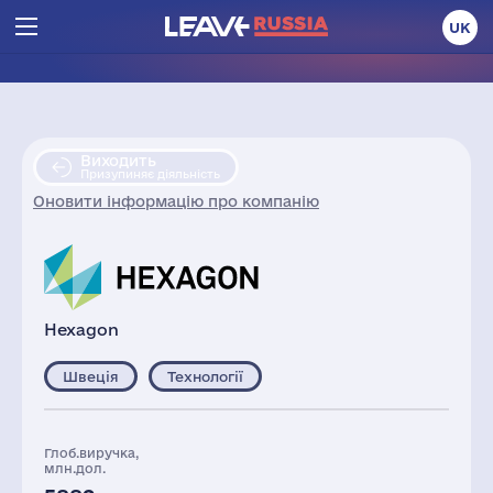
UK
Виходить
Призупиняє діяльність
Оновити інформацію про компанію
Hexagon
Швеція
Технології
Глоб.виручка,
млн.дол.