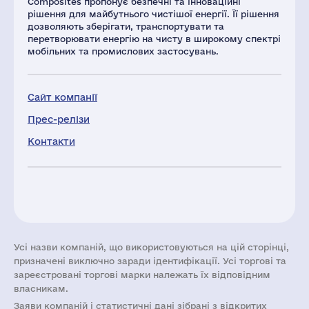
Composites пропонує безпечні та інноваційні
рішення для майбутнього чистішої енергії. Її рішення
дозволяють зберігати, транспортувати та
перетворювати енергію на чисту в широкому спектрі
мобільних та промислових застосувань.
Сайт компанії
Прес-релізи
Контакти
Усі назви компаній, що використовуються на цій сторінці,
призначені виключно заради ідентифікації. Усі торгові та
зареєстровані торгові марки належать їх відповідним
власникам.
Заяви компаній i статистичні дані зібрані з відкритих