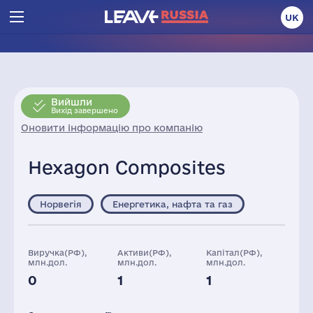
UK
Вийшли
Вихід завершено
Оновити інформацію про компанію
Hexagon Composites
Норвегія
Енергетика, нафта та газ
Виручка(РФ),
Активи(РФ),
Капітал(РФ),
млн.дол.
млн.дол.
млн.дол.
0
1
1
Персонал(РФ),
2021