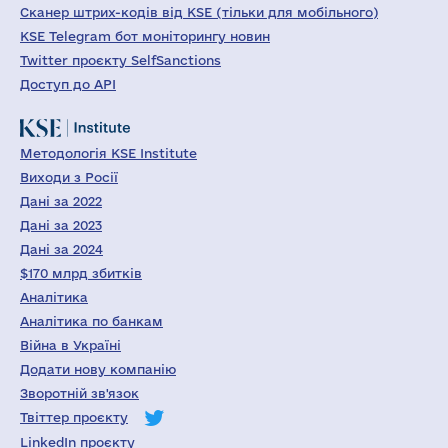
Сканер штрих-кодів від KSE (тільки для мобільного)
KSE Telegram бот моніторингу новин
Twitter проєкту SelfSanctions
Доступ до API
Методологія KSE Institute
Виходи з Росії
Дані за 2022
Дані за 2023
Дані за 2024
$170 млрд збитків
Аналітика
Аналітика по банкам
Війна в Україні
Додати нову компанію
Зворотній зв'язок
Твіттер проєкту
LinkedIn проєкту