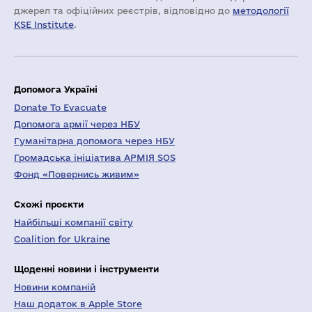
джерел та офіційних реєстрів, відповідно до
методології
KSE Institute
.
Допомога Україні
Donate To Evacuate
Допомога армії через НБУ
Гуманітарна допомога через НБУ
Громадська ініціатива АРМІЯ SOS
Фонд «Повернись живим»
Схожі проєкти
Найбільші компанії світу
Coalition for Ukraine
Щоденні новини і інструменти
Новини компаній
Наш додаток в Apple Store