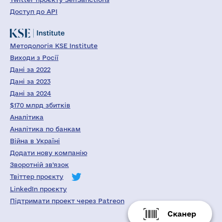
Доступ до API
Методологія KSE Institute
Виходи з Росії
Дані за 2022
Дані за 2023
Дані за 2024
$170 млрд збитків
Аналітика
Аналітика по банкам
Війна в Україні
Додати нову компанію
Зворотній зв'язок
Твіттер проєкту
LinkedIn проєкту
Підтримати проект через Patreon
Сканер