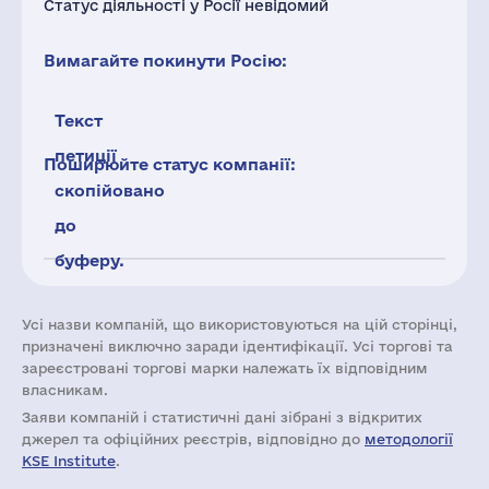
Статус діяльності у Росії невідомий
Вимагайте покинути Росію:
Текст
петиції
Поширюйте статус компанії:
скопійовано
до
буферу.
Усі назви компаній, що використовуються на цій сторінці,
призначені виключно заради ідентифікації. Усі торгові та
зареєстровані торгові марки належать їх відповідним
власникам.
Заяви компаній i статистичні дані зібрані з відкритих
джерел та офіційних реєстрів, відповідно до
методології
KSE Institute
.