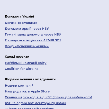
Допомога Україні
Donate To Evacuate
Допомога армії через НБУ
Гуманітарна допомога через НБУ
Громадська ініціатива АРМІЯ SOS
Фонд «Повернись живим»
Схожі проєкти
Найбільші компанії світу
Coalition for Ukraine
Щоденні новини і інструменти
Новини компаній
Наш додаток в Apple Store
Сканер штрих-кодів від KSE (тільки для мобільного)
KSE Telegram бот моніторингу новин
Twitter проєкту SelfSanctions