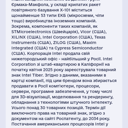
Єрмака-Макфола, у складі крилатих ракет
повітряного базування Х-101 міститься
щонайменше 53 типи ЕКБ (мікросхеми, чіпи
тощо) виробництва іноземних компаній.
Зокрема, компоненти таких компаній, як
STMicroelectronics (Швейцарія), Vicor (США),
XILINX (США), Intel Corporation (США), Texas
Instruments (США), ZILOG (США), Maxim
Integrated (США) та Cypress Semiconductor
(США). Корпорація Intel продала свій
нижегородський офіс - найбільший у Росії. Intel
Corporation зі штаб-квартирою в Каліфорнії на
початку квітня 2025 року зареєструвала товарний
знак Intel Tiber. Згідно з даними, вказаними в
картці компанії, під цим брендом вона збирається
продавати в Росії комп'ютери, процесори,
сервери, програмне забезпечення, у тому числі
для 3D-візуалізації, моделювання та рендерингу,
обладнання з технологіями штучного інтелекту.
Усього понад 30 товарних позицій. Термін дії
виключного права на товарний знак, згідно з
документом на сайті Роспатенту, до 2034 року.
Постачання американських процесорів Intel у