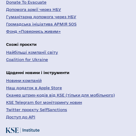
Donate To Evacuate
Допомога армії через НБУ
Гуманітарна допомога через НБУ
Громадська ініціатива АРМІЯ SOS
Фонд «Повернись живим»
Схожі проєкти
Найбільші компанії світу
Coalition for Ukraine
Щоденні новини і інструменти
Новини компаній
Наш додаток в Apple Store
Сканер штрих-кодів від KSE (тільки для мобільного)
KSE Telegram бот моніторингу новин
Twitter проєкту SelfSanctions
Доступ до API