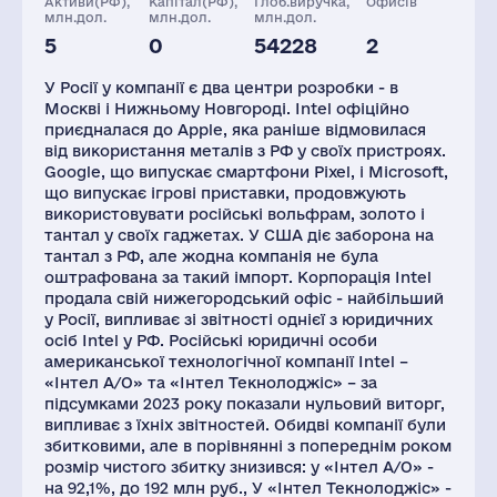
Активи(РФ),
Капітал(РФ),
Глоб.виручка,
Офисів
млн.дол.
млн.дол.
млн.дол.
5
0
54228
2
Податки(РФ),
Персонал(РФ),
млн.дол.
2021
У Росії у компанії є два центри розробки - в
1
1200
Москві і Нижньому Новгороді. Intel офіційно
приєдналася до Apple, яка раніше відмовилася
від використання металів з РФ у своїх пристроях.
Google, що випускає смартфони Pixel, і Microsoft,
що випускає ігрові приставки, продовжують
використовувати російські вольфрам, золото і
тантал у своїх гаджетах. У США діє заборона на
тантал з РФ, але жодна компанія не була
оштрафована за такий імпорт. Корпорація Intel
продала свій нижегородський офіс - найбільший
у Росії, випливає зі звітності однієї з юридичних
осіб Intel у РФ. Російські юридичні особи
американської технологічної компанії Intel –
«Інтел А/О» та «Інтел Текнолоджіс» – за
підсумками 2023 року показали нульовий виторг,
випливає з їхніх звітностей. Обидві компанії були
збитковими, але в порівнянні з попереднім роком
розмір чистого збитку знизився: у «Інтел А/О» -
на 92,1%, до 192 млн руб., У «Інтел Текнолоджіс» -