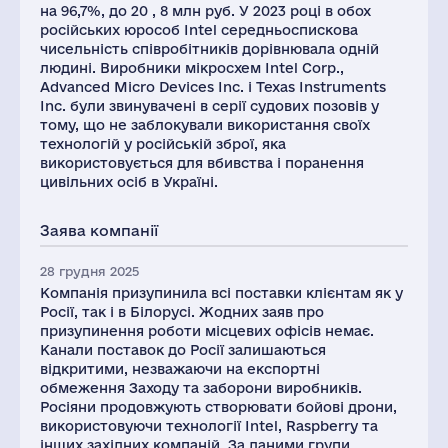
на 96,7%, до 20 , 8 млн руб. У 2023 році в обох
російських юрособ Intel середньоспискова
чисельність співробітників дорівнювала одній
людині. Виробники мікросхем Intel Corp.,
Advanced Micro Devices Inc. і Texas Instruments
Inc. були звинувачені в серії судових позовів у
тому, що не заблокували використання своїх
технологій у російській зброї, яка
використовується для вбивства і поранення
цивільних осіб в Україні.
Заява компанії
28 грудня 2025
Компанія призупинила всі поставки клієнтам як у
Росії, так і в Білорусі. Жодних заяв про
призупинення роботи місцевих офісів немає.
Канали поставок до Росії залишаються
відкритими, незважаючи на експортні
обмеження Заходу та заборони виробників.
Росіяни продовжують створювати бойові дрони,
використовуючи технології Intel, Raspberry та
інших західних компаній. За даними групи