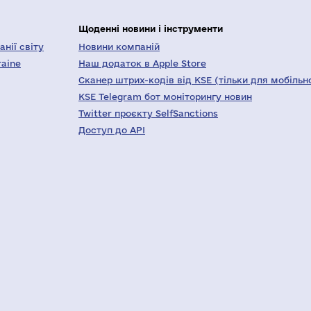
Щоденні новини і інструменти
нії світу
Новини компаній
raine
Наш додаток в Apple Store
Сканер штрих-кодів від KSE (тільки для мобільн
KSE Telegram бот моніторингу новин
Twitter проєкту SelfSanctions
Доступ до API