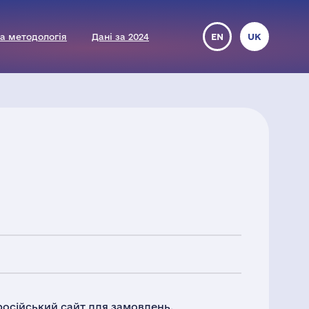
а методологія
Дані за 2024
EN
UK
російський сайт для замовлень.