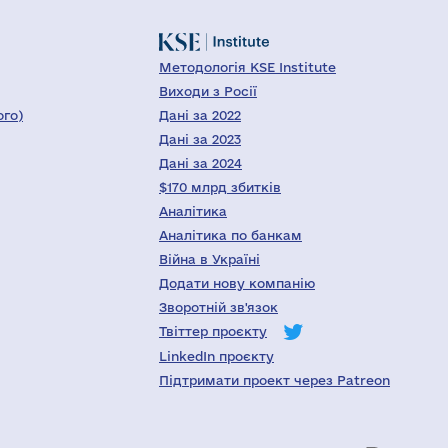
Методологія KSE Institute
Виходи з Росії
ого)
Дані за 2022
Дані за 2023
Дані за 2024
$170 млрд збитків
Аналітика
Аналітика по банкам
Війна в Україні
Додати нову компанію
Зворотній зв'язок
Твіттер проєкту
LinkedIn проєкту
Підтримати проект через Patreon