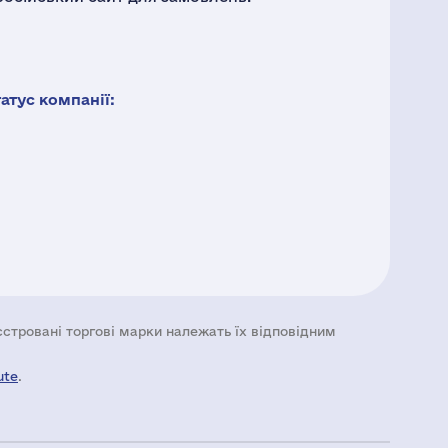
тус компанії:
еєстровані торгові марки належать їх відповідним
ute
.