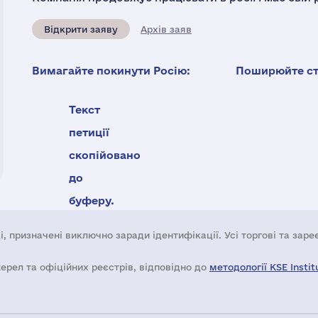
Відкрити заяву
Архів заяв
Вимагайте покинути Росію:
Поширюйте ста
Текст
петиції
скопійовано
до
буферу.
і, призначені виключно заради ідентифікації. Усі торгові та зар
жерел та офіційних реєстрів, відповідно до
методології KSE Instit