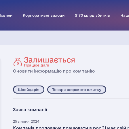
Новини
Корпоративні виходи
$170 млрд збитків
Наш
Залишається
Працює далі
Оновити інформацію про компанію
Швейцарія
Товари широкого вжитку
Заява компанії
25 липня 2024
Компанія продовжує працювати в росії і має свій 