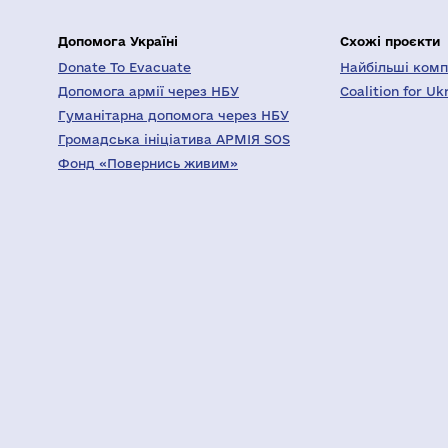
Допомога Україні
Схожі проєкти
Donate To Evacuate
Найбільші компа
Допомога армії через НБУ
Coalition for Uk
Гуманітарна допомога через НБУ
Громадська ініціатива АРМІЯ SOS
Фонд «Повернись живим»