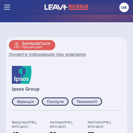
UK
Залишається
Працює далі
Оновити інформацію про компанію
Ipsos Group
Франція
Послуги
Технології
Виручка(РФ),
Активи(РФ),
Капітал(РФ),
млн.дол.
млн.дол.
млн.дол.