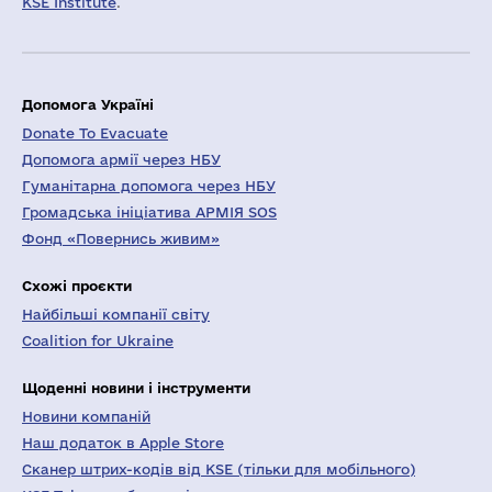
KSE Institute
.
Допомога Україні
Donate To Evacuate
Допомога армії через НБУ
Гуманітарна допомога через НБУ
Громадська ініціатива АРМІЯ SOS
Фонд «Повернись живим»
Схожі проєкти
Найбільші компанії світу
Coalition for Ukraine
Щоденні новини і інструменти
Новини компаній
Наш додаток в Apple Store
Сканер штрих-кодів від KSE (тільки для мобільного)