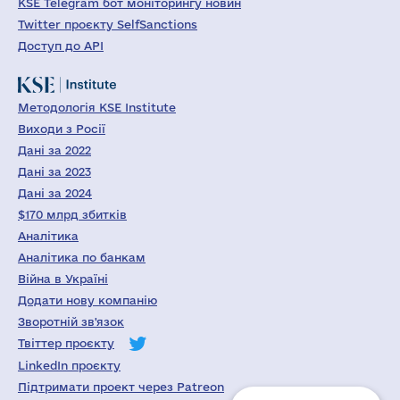
KSE Telegram бот моніторингу новин
Twitter проєкту SelfSanctions
Доступ до API
Методологія KSE Institute
Виходи з Росії
Дані за 2022
Дані за 2023
Дані за 2024
$170 млрд збитків
Аналітика
Аналітика по банкам
Війна в Україні
Додати нову компанію
Зворотній зв'язок
Твіттер проєкту
LinkedIn проєкту
Підтримати проект через Patreon