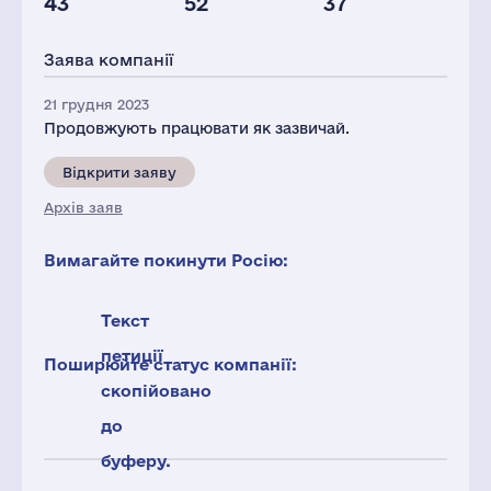
43
52
37
Глоб.виручка,
Персонал(РФ),
Податки(РФ),
млн.дол.
2021
млн.дол.
Заява компанії
2586
486
10
21 грудня 2023
Продовжують працювати як зазвичай.
Відкрити заяву
Архів заяв
Вимагайте покинути Росію:
Текст
петиції
Поширюйте статус компанії:
скопійовано
до
буферу.