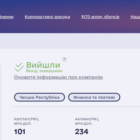
Новини
Корпоративні виходи
$170 млрд збитків
Наш
Вийшли
Вихід завершено
Оновити інформацію про компанію
Чеська Республіка
Фінанси та платежі
Капітал(РФ),
Активи(РФ),
млн.дол.
млн.дол.
101
234