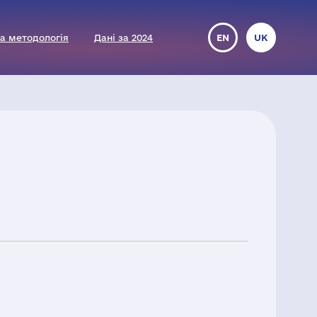
а методологія
Дані за 2024
EN
UK