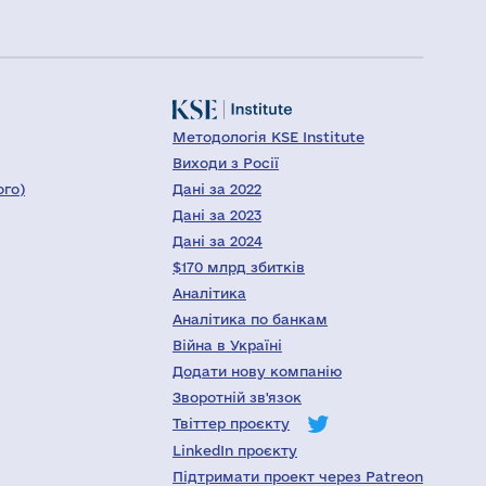
Методологія KSE Institute
Виходи з Росії
ого)
Дані за 2022
Дані за 2023
Дані за 2024
$170 млрд збитків
Аналітика
Аналітика по банкам
Війна в Україні
Додати нову компанію
Зворотній зв'язок
Твіттер проєкту
LinkedIn проєкту
Підтримати проект через Patreon