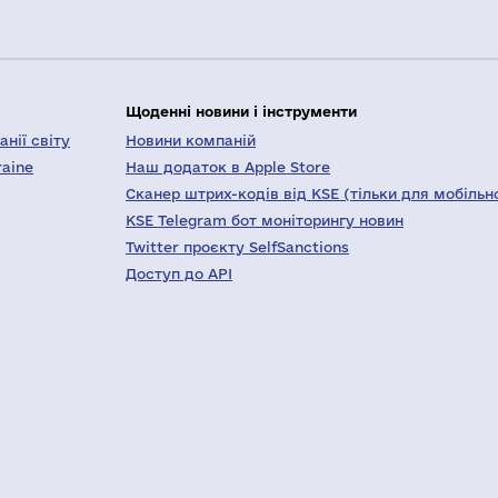
Щоденні новини і інструменти
нії світу
Новини компаній
raine
Наш додаток в Apple Store
Сканер штрих-кодів від KSE (тільки для мобільн
KSE Telegram бот моніторингу новин
Twitter проєкту SelfSanctions
Доступ до API