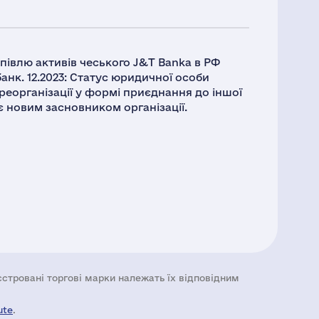
півлю активів чеського J&T Banka в РФ
нк. 12.2023: Статус юридичної особи
реорганізації у формі приєднання до іншої
є новим засновником організації.
еєстровані торгові марки належать їх відповідним
ute
.