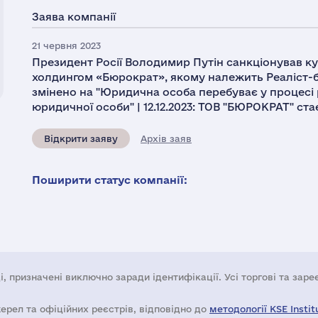
Заява компанії
21 червня 2023
Президент Росії Володимир Путін санкціонував ку
холдингом «Бюрократ», якому належить Реаліст-ба
змінено на "Юридична особа перебуває у процесі 
юридичної особи" | 12.12.2023: ТОВ "БЮРОКРАТ" ста
Відкрити заяву
Архів заяв
Поширити статус компанії:
і, призначені виключно заради ідентифікації. Усі торгові та зар
жерел та офіційних реєстрів, відповідно до
методології KSE Instit