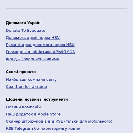
Допомога Україні
Donate To Evacuate
Допомога армії через НБУ
Гуманітарна допомога через НБУ
Громадська ініціатива АРМІЯ SOS
Фонд «Повернись живим»
Схожі проєкти
Найбільші компанії світу
Coalition for Ukraine
Щоденні новини і інструменти
Новини компаній
Наш додаток в Apple Store
Сканер штрих-кодів від KSE (тільки для мобільного)
KSE Telegram бот моніторингу новин