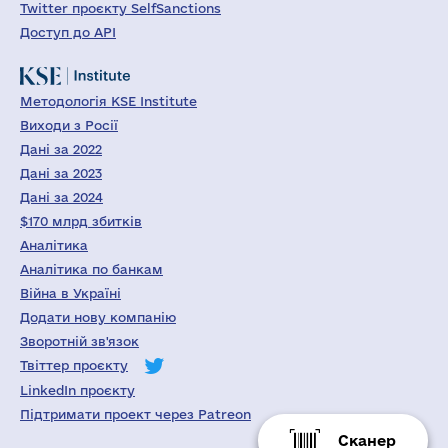
Twitter проєкту SelfSanctions
Доступ до API
Методологія KSE Institute
Виходи з Росії
Дані за 2022
Дані за 2023
Дані за 2024
$170 млрд збитків
Аналітика
Аналітика по банкам
Війна в Україні
Додати нову компанію
Зворотній зв'язок
Твіттер проєкту
LinkedIn проєкту
Підтримати проект через Patreon
Сканер