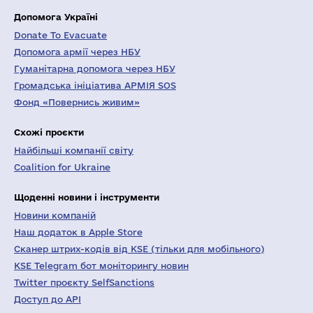
Допомога Україні
Donate To Evacuate
Допомога армії через НБУ
Гуманітарна допомога через НБУ
Громадська ініціатива АРМІЯ SOS
Фонд «Повернись живим»
Схожі проєкти
Найбільші компанії світу
Coalition for Ukraine
Щоденні новини і інструменти
Новини компаній
Наш додаток в Apple Store
Сканер штрих-кодів від KSE (тільки для мобільного)
KSE Telegram бот моніторингу новин
Twitter проєкту SelfSanctions
Доступ до API