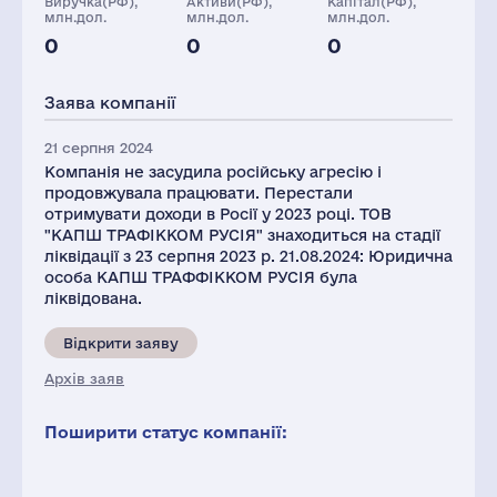
Виручка(РФ),
Активи(РФ),
Капітал(РФ),
млн.дол.
млн.дол.
млн.дол.
0
0
0
Персонал(РФ),
Глоб.виручка,
2021
млн.дол.
Заява компанії
4
599
21 серпня 2024
Компанія не засудила російську агресію і
продовжувала працювати. Перестали
отримувати доходи в Росії у 2023 році. ТОВ
"КАПШ ТРАФІККОМ РУСІЯ" знаходиться на стадії
ліквідації з 23 серпня 2023 р. 21.08.2024: Юридична
особа КАПШ ТРАФФІККОМ РУСІЯ була
ліквідована.
Відкрити заяву
Архів заяв
Поширити статус компанії: