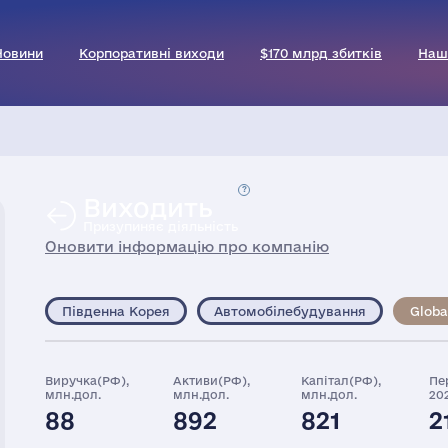
Новини
Корпоративні виходи
$170 млрд збитків
Наш
Виходить
Призупиняє діяльність
Оновити інформацію про компанію
Південна Корея
Автомобілебудування
Globa
Виручка(РФ),
Активи(РФ),
Капітал(РФ),
Пе
млн.дол.
млн.дол.
млн.дол.
20
88
892
821
2