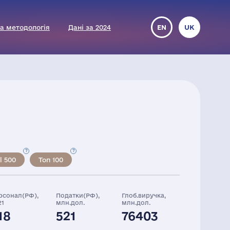
а методологія
Дані за 2024
EN
UK
l 500
Топ 100
рсонал(РФ),
Податки(РФ),
Глоб.виручка,
21
млн.дол.
млн.дол.
18
521
76403