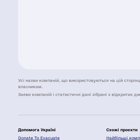
Усі назви компаній, що використовуються на цій сторінц
власникам.
Заяви компаній i статистичні дані зібрані з відкритих д
Допомога Україні
Схожі проєкти
Donate To Evacuate
Найбільші компа