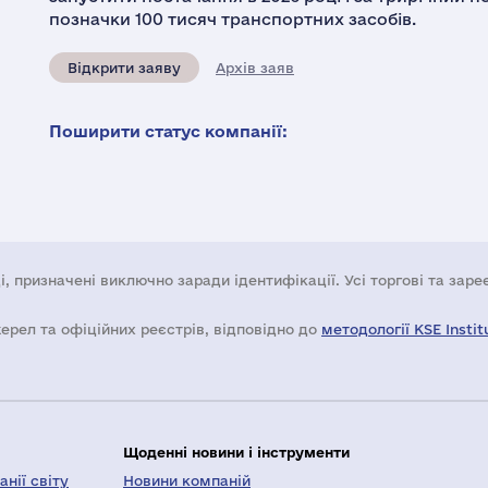
позначки 100 тисяч транспортних засобів.
Відкрити заяву
Архів заяв
Поширити статус компанії:
і, призначені виключно заради ідентифікації. Усі торгові та зар
жерел та офіційних реєстрів, відповідно до
методології KSE Instit
Щоденні новини і інструменти
нії світу
Новини компаній