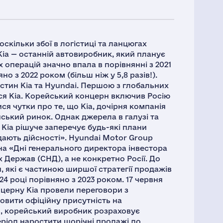
оскільки збої в логістиці та ланцюгах
Kia — останній автовиробник, який планує
х операцій значно впала в порівнянні з 2021
о з 2022 роком (більш ніж у 5,8 разів!).
тин Kia та Hyundai. Першою з глобальних
ся Kia. Корейський концерн включив Росію
я чутки про те, що Kia, дочірня компанія
ський ринок. Однак джерела в галузі та
 Kia рішуче заперечує будь-які плани
дають дійсності». Hyundai Motor Group
на «Дні генерального директора інвестора
 Держав (СНД), а не конкретно Росії. До
н, які є частиною ширшої стратегії продажів
24 році порівняно з 2023 роком. 17 червня
церну Kia провели переговори з
вити офіційну присутність на
и, корейський виробник розраховує
період наростити щорічні продажі до