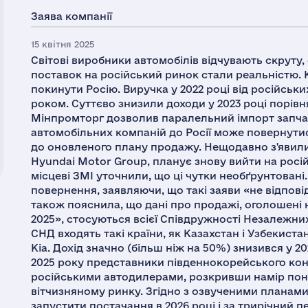
Заява компанії
15 квітня 2025
Світові виробники автомобілів відчувають скруту, 
поставок на російський ринок стали реальністю. 
покинути Росію. Виручка у 2022 році від російськи
роком. Суттєво знизили доходи у 2023 році порівнян
Мінпромторг дозволив паралельний імпорт запчас
автомобільних компаній до Росії може повернути
до оновленого плану продажу. Нещодавно з'явилис
Hyundai Motor Group, планує знову вийти на росій
місцеві ЗМІ уточнили, що ці чутки необґрунтовані.
повернення, заявляючи, що такі заяви «не відпові
також пояснила, що дані про продажі, оголошені 
2025», стосуються всієї Співдружності Незалежних
СНД входять такі країни, як Казахстан і Узбекиста
Kia. Дохід значно (більш ніж на 50%) знизився у 20
2025 року представники південнокорейського кон
російськими автодилерами, розкривши намір поно
вітчизняному ринку. Згідно з озвученими планам
запустити постачання в 2026 році і за трирічний 