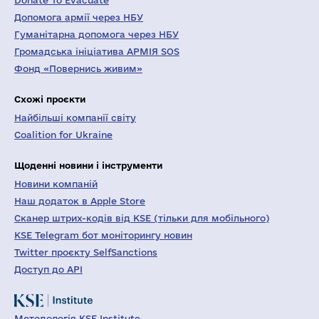
Donate To Evacuate
Допомога армії через НБУ
Гуманітарна допомога через НБУ
Громадська ініціатива АРМІЯ SOS
Фонд «Повернись живим»
Схожі проєкти
Найбільші компанії світу
Coalition for Ukraine
Щоденні новини і інструменти
Новини компаній
Наш додаток в Apple Store
Сканер штрих-кодів від KSE (тільки для мобільного)
KSE Telegram бот моніторингу новин
Twitter проєкту SelfSanctions
Доступ до API
Методологія KSE Institute