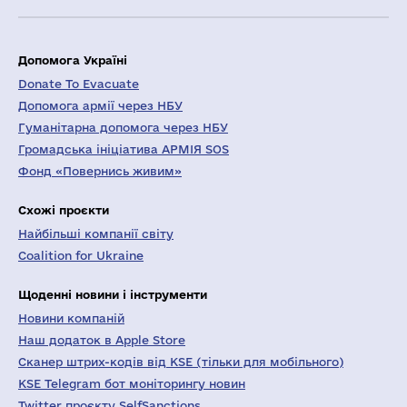
Допомога Україні
Donate To Evacuate
Допомога армії через НБУ
Гуманітарна допомога через НБУ
Громадська ініціатива АРМІЯ SOS
Фонд «Повернись живим»
Схожі проєкти
Найбільші компанії світу
Coalition for Ukraine
Щоденні новини і інструменти
Новини компаній
Наш додаток в Apple Store
Сканер штрих-кодів від KSE (тільки для мобільного)
KSE Telegram бот моніторингу новин
Twitter проєкту SelfSanctions