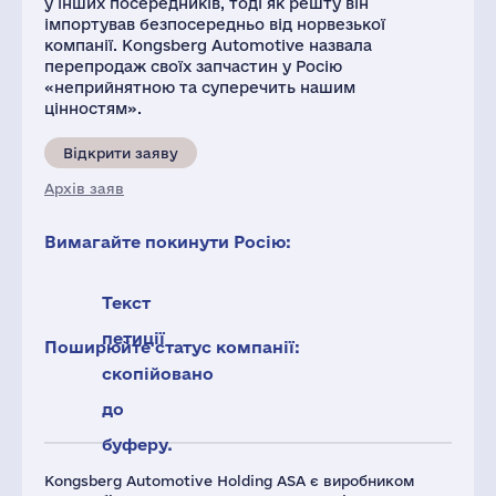
у інших посередників, тоді як решту він
імпортував безпосередньо від норвезької
компанії. Kongsberg Automotive назвала
перепродаж своїх запчастин у Росію
«неприйнятною та суперечить нашим
цінностям».
Відкрити заяву
Архів заяв
Вимагайте покинути Росію:
Текст
петиції
Поширюйте статус компанії:
скопійовано
до
буферу.
Kongsberg Automotive Holding ASA є виробником