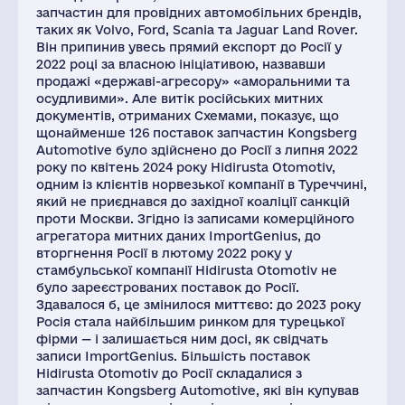
запчастин для провідних автомобільних брендів,
таких як Volvo, Ford, Scania та Jaguar Land Rover.
Він припинив увесь прямий експорт до Росії у
2022 році за власною ініціативою, назвавши
продажі «державі-агресору» «аморальними та
осудливими». Але витік російських митних
документів, отриманих Схемами, показує, що
щонайменше 126 поставок запчастин Kongsberg
Automotive було здійснено до Росії з липня 2022
року по квітень 2024 року Hidirusta Otomotiv,
одним із клієнтів норвезької компанії в Туреччині,
який не приєднався до західної коаліції санкцій
проти Москви. Згідно із записами комерційного
агрегатора митних даних ImportGenius, до
вторгнення Росії в лютому 2022 року у
стамбульської компанії Hidirusta Otomotiv не
було зареєстрованих поставок до Росії.
Здавалося б, це змінилося миттєво: до 2023 року
Росія стала найбільшим ринком для турецької
фірми — і залишається ним досі, як свідчать
записи ImportGenius. Більшість поставок
Hidirusta Otomotiv до Росії складалися з
запчастин Kongsberg Automotive, які він купував