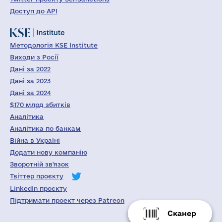
Доступ до API
Методологія KSE Institute
Виходи з Росії
Дані за 2022
Дані за 2023
Дані за 2024
$170 млрд збитків
Аналітика
Аналітика по банкам
Війна в Україні
Додати нову компанію
Зворотній зв'язок
Твіттер проєкту
LinkedIn проєкту
Підтримати проект через Patreon
Сканер