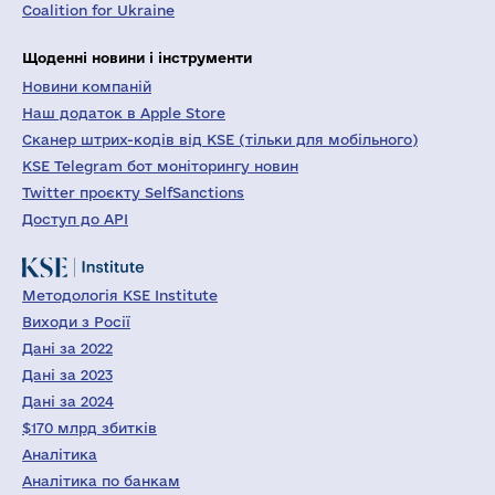
Coalition for Ukraine
Щоденні новини і інструменти
Новини компаній
Наш додаток в Apple Store
Сканер штрих-кодів від KSE (тільки для мобільного)
KSE Telegram бот моніторингу новин
Twitter проєкту SelfSanctions
Доступ до API
Методологія KSE Institute
Виходи з Росії
Дані за 2022
Дані за 2023
Дані за 2024
$170 млрд збитків
Аналітика
Аналітика по банкам