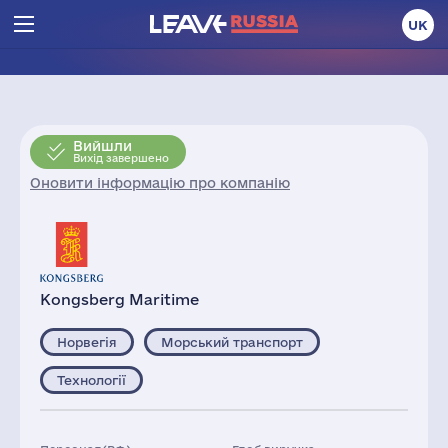
UK
Вийшли
Вихід завершено
Оновити інформацію про компанію
Kongsberg Maritime
Норвегія
Морський транспорт
Технології