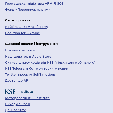
Громадська ініціатива АРМІЯ SOS
Фонд «Повернись живим»
Схожі проєкти
Найбільші компанії світу
Coalition for Ukraine
Щоденні новини і інструменти
Новини компаній
Наш додаток в Apple Store
Сканер штрих-кодів від KSE (тільки для мобільного)
KSE Telegram бот моніторингу новин
Twitter проєкту SelfSanctions
Доступ до API
Методологія KSE Institute
Виходи з Росії
Дані за 2022