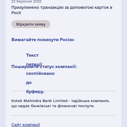
23 березня 2022
Призупинено транзакцію за допомогою карток в
Росії
Відкрити заяву
Вимагайте покинути Росію:
Текст
петиції
Поширюйте статус компанії:
скопійовано
до
буферу.
Kotak Mahindra Bank Limited - індійська компанія,
що надає банківські та фінансові послуги.
Сайт компанії