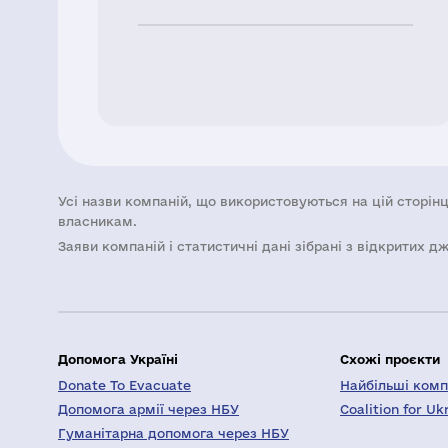
Усі назви компаній, що використовуються на цій сторінц
власникам.
Заяви компаній i статистичні дані зібрані з відкритих д
Допомога Україні
Схожі проєкти
Donate To Evacuate
Найбільші компа
Допомога армії через НБУ
Coalition for Uk
Гуманітарна допомога через НБУ