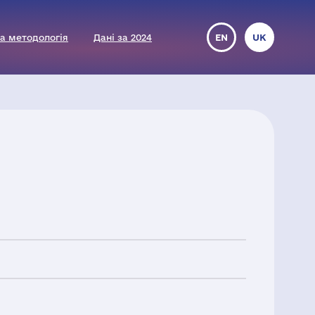
а методологія
Дані за 2024
EN
UK