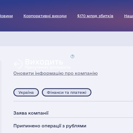
Новини
Корпоративні виходи
$170 млрд збитків
Наш
Виходить
Призупиняє діяльність
Оновити інформацію про компанію
Україна
Фінанси та платежі
Заява компанії
Припинено операції з рублями