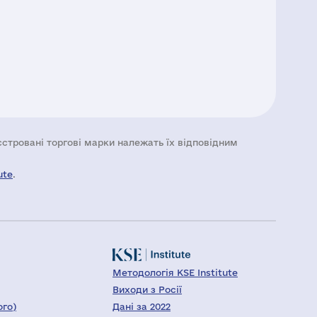
еєстровані торгові марки належать їх відповідним
ute
.
Методологія KSE Institute
Виходи з Росії
ого)
Дані за 2022