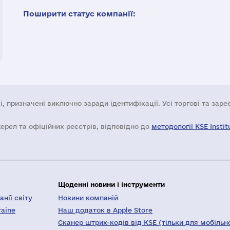
Поширити статус компанії:
і, призначені виключно заради ідентифікації. Усі торгові та зар
жерел та офіційних реєстрів, відповідно до
методології KSE Instit
Щоденні новини і інструменти
нії світу
Новини компаній
raine
Наш додаток в Apple Store
Сканер штрих-кодів від KSE (тільки для мобільн