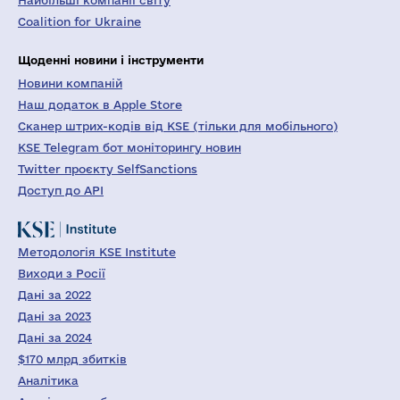
Найбільші компанії світу
Coalition for Ukraine
Щоденні новини і інструменти
Новини компаній
Наш додаток в Apple Store
Сканер штрих-кодів від KSE (тільки для мобільного)
KSE Telegram бот моніторингу новин
Twitter проєкту SelfSanctions
Доступ до API
Методологія KSE Institute
Виходи з Росії
Дані за 2022
Дані за 2023
Дані за 2024
$170 млрд збитків
Аналітика