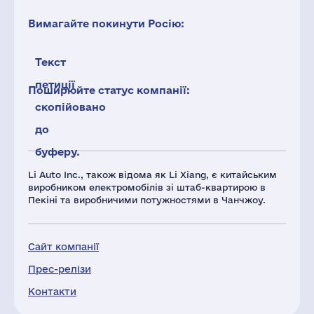
Вимагайте покинути Росію:
Текст
петиції
Поширюйте статус компанії:
скопійовано
до
буферу.
Li Auto Inc., також відома як Li Xiang, є китайським
виробником електромобілів зі штаб-квартирою в
Пекіні та виробничими потужностями в Чанчжоу.
Сайт компанії
Прес-релізи
Контакти