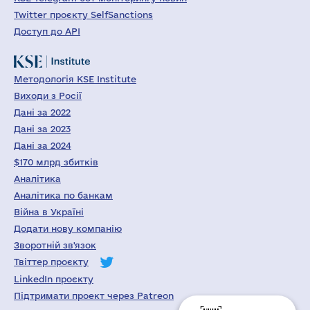
Twitter проєкту SelfSanctions
Доступ до API
Методологія KSE Institute
Виходи з Росії
Дані за 2022
Дані за 2023
Дані за 2024
$170 млрд збитків
Аналітика
Аналітика по банкам
Війна в Україні
Додати нову компанію
Зворотній зв'язок
Твіттер проєкту
LinkedIn проєкту
Підтримати проект через Patreon