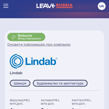
UK
Вийшли
Вихід завершено
Оновити інформацію про компанію
Lindab
Швеція
Будівництво та архітектура
Виручка(РФ),
Активи(РФ),
Капітал(РФ),
млн.дол.
млн.дол.
млн.дол.