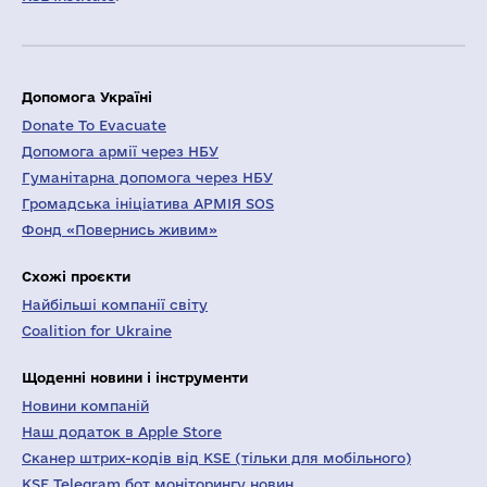
Допомога Україні
Donate To Evacuate
Допомога армії через НБУ
Гуманітарна допомога через НБУ
Громадська ініціатива АРМІЯ SOS
Фонд «Повернись живим»
Схожі проєкти
Найбільші компанії світу
Coalition for Ukraine
Щоденні новини і інструменти
Новини компаній
Наш додаток в Apple Store
Сканер штрих-кодів від KSE (тільки для мобільного)
KSE Telegram бот моніторингу новин