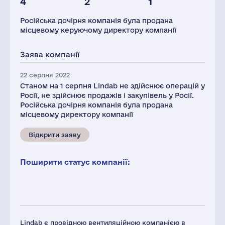
4
2
1
Персонал(РФ),
Податки(РФ),
2021
млн.дол.
Російська дочірня компанія була продана
16
1
місцевому керуючому директору компанії
Заява компанії
22 серпня 2022
Станом на 1 серпня Lindab не здійснює операцій у
Росії, не здійснює продажів і закупівель у Росії.
Російська дочірня компанія була продана
місцевому директору компанії
Відкрити заяву
Поширити статус компанії:
Lindab є провідною вентиляційною компанією в