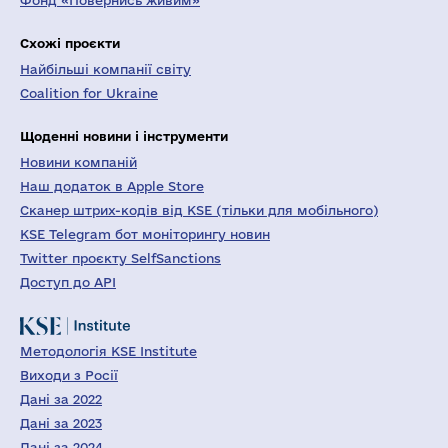
Фонд «Повернись живим»
Схожі проєкти
Найбільші компанії світу
Coalition for Ukraine
Щоденні новини і інструменти
Новини компаній
Наш додаток в Apple Store
Сканер штрих-кодів від KSE (тільки для мобільного)
KSE Telegram бот моніторингу новин
Twitter проєкту SelfSanctions
Доступ до API
Методологія KSE Institute
Виходи з Росії
Дані за 2022
Дані за 2023
Дані за 2024