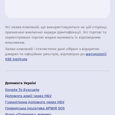
Усі назви компаній, що використовуються на цій сторінці,
призначені виключно заради ідентифікації. Усі торгові та
зареєстровані торгові марки належать їх відповідним
власникам.
Заяви компаній i статистичні дані зібрані з відкритих
джерел та офіційних реєстрів, відповідно до
методології
KSE Institute
.
Допомога Україні
Donate To Evacuate
Допомога армії через НБУ
Гуманітарна допомога через НБУ
Громадська ініціатива АРМІЯ SOS
Фонд «Повернись живим»