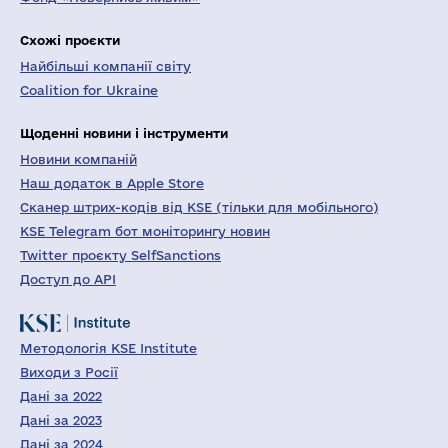
Схожі проєкти
Найбільші компанії світу
Coalition for Ukraine
Щоденні новини і інструменти
Новини компаній
Наш додаток в Apple Store
Сканер штрих-кодів від KSE (тільки для мобільного)
KSE Telegram бот моніторингу новин
Twitter проєкту SelfSanctions
Доступ до API
Методологія KSE Institute
Виходи з Росії
Дані за 2022
Дані за 2023
Дані за 2024