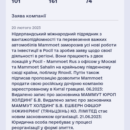
101
161
74
Персонал(РФ),
2021
Заява компанії
441
20 лютого 2023
Нідерландський міжнародний підрядник з
вантажопідйомності та перевезення важких
автомобілів Mammoet заморозив усі нові роботи
та інвестиції в Росії та зробив заяву щодо своєї
діяльності в регіоні. Вони працюють з двох
локацій у Росії - Mammoet Rus з офісом у Москві
та Mammoet Sahalin на крайньому південному
сході країни, поблизу Японії. Путін також
підписав пропозицію дозволити Mammoet
продати свою російську дочірню компанію
зареєстрованому в Китаї гравцеві. 06.2023:
Видалено запис про засновника МАММУТ ЮРОП
ХОЛДИНГ Б.В. Видалено запис про засновника
МАММУТ ХОЛДИНГ Б.В. ЕШБЕРН ОФШОР
ІНЖИНІРИНГ (ТЯНЬЦЗІНЬ) КО. ЛІМІТЕД стає
новим засновником організації. 21.06.2023:
Юридична особа перебуває у процесі
реорганізації у формі злиття.