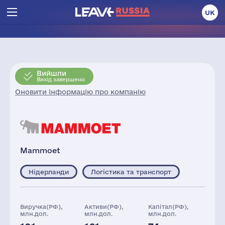
UK
Вийшли
Вихід завершено
Оновити інформацію про компанію
Mammoet
Нідерланди
Логістика та транспорт
Виручка(РФ),
Активи(РФ),
Капітал(РФ),
млн.дол.
млн.дол.
млн.дол.