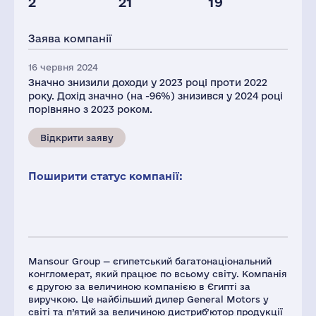
2
21
19
Персонал(РФ),
Податки(РФ),
2021
млн.дол.
Заява компанії
351
10
16 червня 2024
Значно знизили доходи у 2023 році проти 2022
року. Дохід значно (на -96%) знизився у 2024 році
порівняно з 2023 роком.
Відкрити заяву
Поширити статус компанії:
Mansour Group — єгипетський багатонаціональний
конгломерат, який працює по всьому світу. Компанія
є другою за величиною компанією в Єгипті за
виручкою. Це найбільший дилер General Motors у
світі та п’ятий за величиною дистриб’ютор продукції