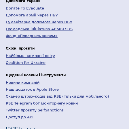
Допомога Україні
Donate To Evacuate
Допомога армії через НБУ
Гуманітарна допомога через НБУ
Громадська ініціатива АРМІЯ SOS
Фонд «Повернись живим»
Схожі проєкти
Найбільші компанії світу
Coalition for Ukraine
Щоденні новини і інструменти
Новини компаній
Наш додаток в Apple Store
Сканер штрих-кодів від KSE (тільки для мобільного)
KSE Telegram бот моніторингу новин
Twitter проєкту SelfSanctions
Доступ до API