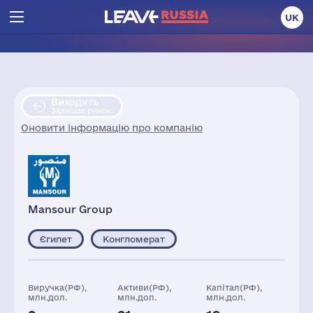
UK
Виходить
Залишає ринок
Оновити інформацію про компанію
Mansour Group
Єгипет
Конгломерат
Виручка(РФ),
Активи(РФ),
Капітал(РФ),
млн.дол.
млн.дол.
млн.дол.