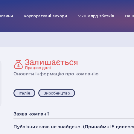
Новини
Корпоративні виходи
$170 млрд збитків
Наш
Залишається
Працює далі
Оновити інформацію про компанію
Італія
Виробництво
Заява компанії
Публічних заяв не знайдено. (Принаймні 5 дилерсь