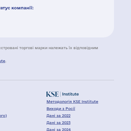
тус компанії:
еєстровані торгові марки належать їх відповідним
ute
.
Методологія KSE Institute
Виходи з Росії
ого)
Дані за 2022
Дані за 2023
Дані за 2024