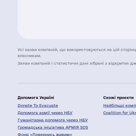
Усі назви компаній, що використовуються на цій сторінц
власникам.
Заяви компаній i статистичні дані зібрані з відкритих д
Допомога Україні
Схожі проєкти
Donate To Evacuate
Найбільші компа
Допомога армії через НБУ
Coalition for Uk
Гуманітарна допомога через НБУ
Громадська ініціатива АРМІЯ SOS
Фонд «Повернись живим»