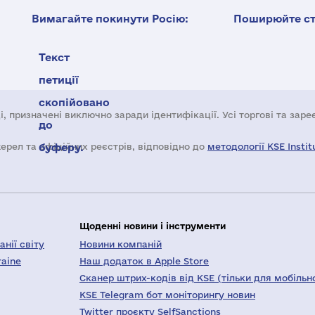
Вимагайте покинути Росію:
Поширюйте ста
Текст
петиції
скопійовано
і, призначені виключно заради ідентифікації. Усі торгові та зар
до
жерел та офіційних реєстрів, відповідно до
буферу.
методології KSE Instit
Щоденні новини і інструменти
нії світу
Новини компаній
raine
Наш додаток в Apple Store
Сканер штрих-кодів від KSE (тільки для мобільн
KSE Telegram бот моніторингу новин
Twitter проєкту SelfSanctions