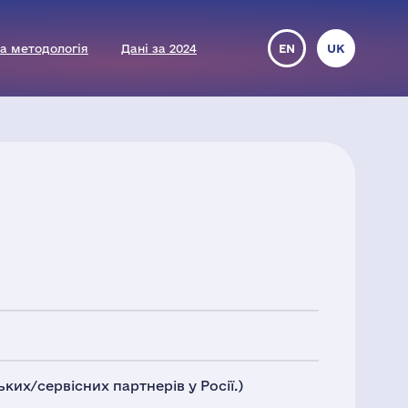
а методологія
Дані за 2024
EN
UK
ких/сервісних партнерів у Росії.)