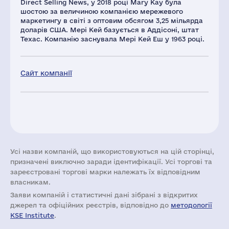
Direct Selling News, у 2018 році Mary Kay була
шостою за величиною компанією мережевого
маркетингу в світі з оптовим обсягом 3,25 мільярда
доларів США. Мері Кей базується в Аддісоні, штат
Техас. Компанію заснувала Мері Кей Еш у 1963 році.
Сайт компанії
Усі назви компаній, що використовуються на цій сторінці,
призначені виключно заради ідентифікації. Усі торгові та
зареєстровані торгові марки належать їх відповідним
власникам.
Заяви компаній i статистичні дані зібрані з відкритих
джерел та офіційних реєстрів, відповідно до
методології
KSE Institute
.