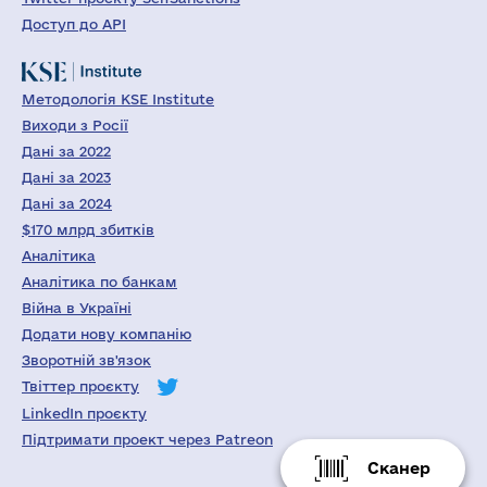
Доступ до API
Методологія KSE Institute
Виходи з Росії
Дані за 2022
Дані за 2023
Дані за 2024
$170 млрд збитків
Аналітика
Аналітика по банкам
Війна в Україні
Додати нову компанію
Зворотній зв'язок
Твіттер проєкту
LinkedIn проєкту
Підтримати проект через Patreon
Сканер