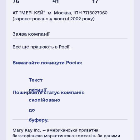
76
41
17
Глоб.виручка,
Персонал(РФ),
Податки(РФ),
млн.дол.
2021
млн.дол.
АТ "МЕРІ КЕЙ", м. Москва, ІПН 7716027060
2800
314
11
(зареєстровано у жовтні 2002 року)
Заява компанії
Все ще працюють в Росії.
Вимагайте покинути Росію:
Текст
петиції
Поширюйте статус компанії:
скопійовано
до
буферу.
Mary Kay Inc. — американська приватна
багаторівнева маркетингова компанія. За даними