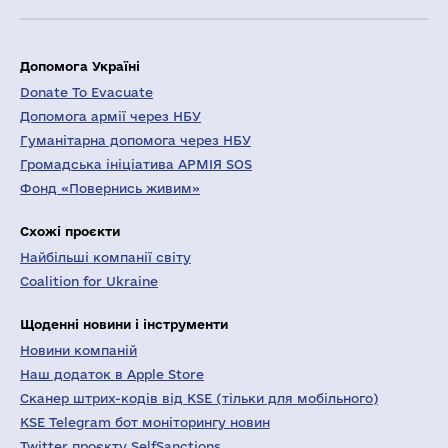
Допомога Україні
Donate To Evacuate
Допомога армії через НБУ
Гуманітарна допомога через НБУ
Громадська ініціатива АРМІЯ SOS
Фонд «Повернись живим»
Схожі проєкти
Найбільші компанії світу
Coalition for Ukraine
Щоденні новини і інструменти
Новини компаній
Наш додаток в Apple Store
Сканер штрих-кодів від KSE (тільки для мобільного)
KSE Telegram бот моніторингу новин
Twitter проєкту SelfSanctions