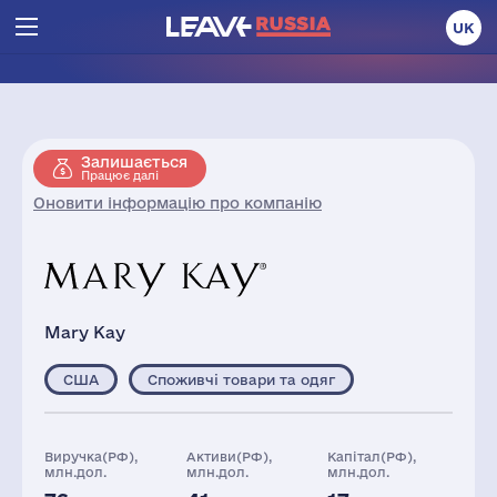
UK
Залишається
Працює далі
Оновити інформацію про компанію
Mary Kay
США
Споживчі товари та одяг
Виручка(РФ),
Активи(РФ),
Капітал(РФ),
млн.дол.
млн.дол.
млн.дол.