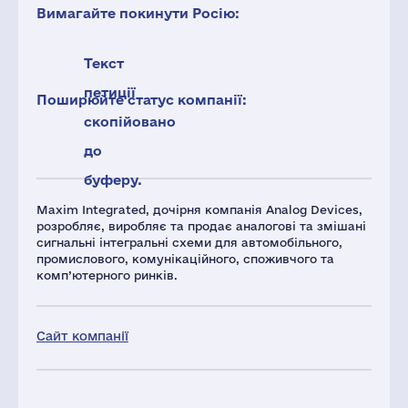
Вимагайте покинути Росію:
Текст
петиції
Поширюйте статус компанії:
скопійовано
до
буферу.
Maxim Integrated, дочірня компанія Analog Devices,
розробляє, виробляє та продає аналогові та змішані
сигнальні інтегральні схеми для автомобільного,
промислового, комунікаційного, споживчого та
комп’ютерного ринків.
Сайт компанії