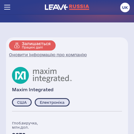
UK
Залишається
Працює далі
Оновити інформацію про компанію
Maxim Integrated
США
Електроніка
Глоб.виручка,
млн.дол.