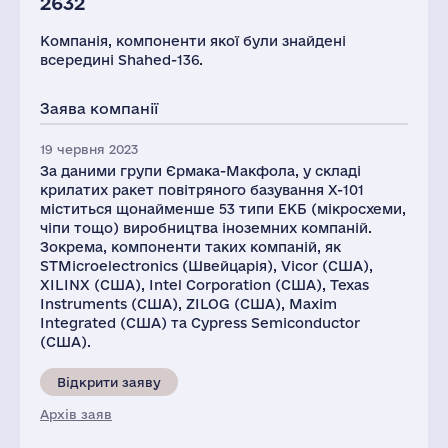
2632
Компанія, компоненти якої були знайдені
всередині Shahed-136.
Заява компанії
19 червня 2023
За даними групи Єрмака-Макфола, у складі
крилатих ракет повітряного базування Х-101
міститься щонайменше 53 типи ЕКБ (мікросхеми,
чіпи тощо) виробництва іноземних компаній.
Зокрема, компоненти таких компаній, як
STMicroelectronics (Швейцарія), Vicor (США),
XILINX (США), Intel Corporation (США), Texas
Instruments (США), ZILOG (США), Maxim
Integrated (США) та Cypress Semiconductor
(США).
Відкрити заяву
Архів заяв