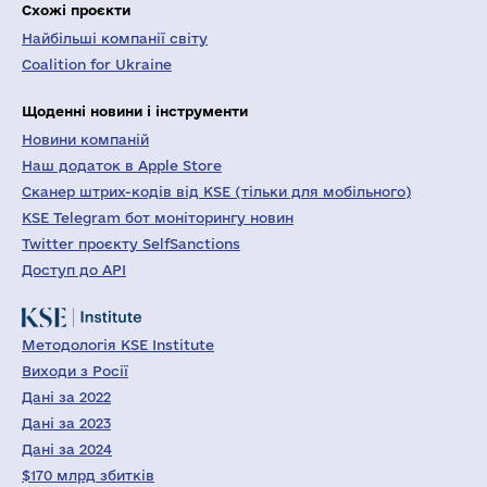
Схожі проєкти
Найбільші компанії світу
Coalition for Ukraine
Щоденні новини і інструменти
Новини компаній
Наш додаток в Apple Store
Сканер штрих-кодів від KSE (тільки для мобільного)
KSE Telegram бот моніторингу новин
Twitter проєкту SelfSanctions
Доступ до API
Методологія KSE Institute
Виходи з Росії
Дані за 2022
Дані за 2023
Дані за 2024
$170 млрд збитків