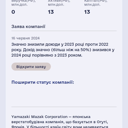
Виручка(РФ),
Активи(РФ),
Капітал(РФ),
млн.дол.
млн.дол.
млн.дол.
0
13
13
Персонал(РФ),
Податки(РФ),
2021
млн.дол.
Заява компанії
63
2
16 червня 2024
Значно знизили доходи у 2023 році проти 2022
року. Дохід значно (більш ніж на 50%) знизився у
2024 році порівняно з 2023 роком.
Відкрити заяву
Поширити статус компанії:
Yamazaki Mazak Corporation — японська
верстатобудівна компанія, що базується в Огуті,
Японія. У більшості країн світу вони називаються