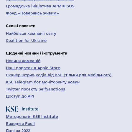
Громадська ініціатива АРМІЯ SOS
Фонд «Повернись живим»
Схожі проєкти
Найбільші компанії світу
Coalition for Ukraine
Щоденні новини і інструменти
Новини компаній
Наш додаток в Apple Store
Сканер штрих-кодів від KSE (тільки для мобільного)
KSE Telegram бот моніторингу новин
Twitter проєкту SelfSanctions
Доступ до API
Методологія KSE Institute
Виходи з Росії
Дані за 2022