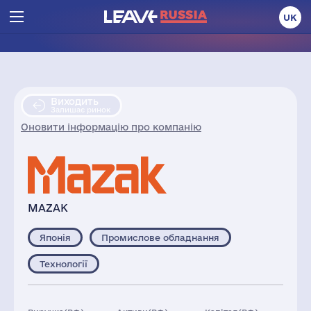
UK
Виходить
Залишає ринок
Оновити інформацію про компанію
MAZAK
Японія
Промислове обладнання
Технології