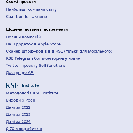
Схожі проєкти
Найбільші компанії світу
Coalition for Ukraine
Щоденні новини і інструменти
Новини компаній
Наш додаток в Apple Store
Сканер штрих-кодів від KSE (тільки для мобільного)
KSE Telegram бот моніторингу новин
Twitter проєкту SelfSanctions
Доступ до API
Методологія KSE Institute
Виходи з Росії
Дані за 2022
Дані за 2023
Дані за 2024
$170 млрд збитків