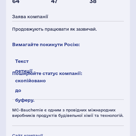
64
47
38
Податки(РФ),
млн.дол.
Заява компанії
6
Продовжують працювати як зазвичай.
Вимагайте покинути Росію:
Текст
петиції
Поширюйте статус компанії:
скопійовано
до
буферу.
MC-Bauchemie є одним з провідних міжнародних
виробників продуктів будівельної хімії та технологій.
Сайт компанії