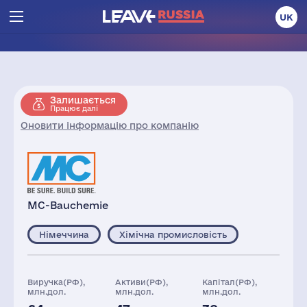
UK
Залишається
Працює далі
Оновити інформацію про компанію
MC-Bauchemie
Німеччина
Хімічна промисловість
Виручка(РФ),
Активи(РФ),
Капітал(РФ),
млн.дол.
млн.дол.
млн.дол.