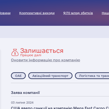
Новини
Корпоративні виходи
$170 млрд збитків
Наш
Залишається
Працює далі
Оновити інформацію про компанію
ОАЕ
Авіаційний транспорт
Логістика та тра
Заява компанії
03 липня 2024
США ввело санкції на компанію Mega Fast Cargo 