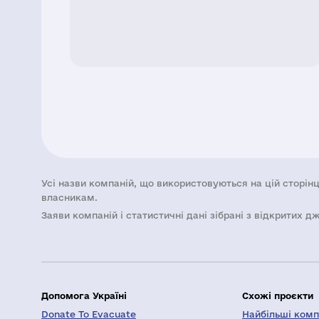
Усі назви компаній, що використовуються на цій сторінц
власникам.
Заяви компаній i статистичні дані зібрані з відкритих д
Допомога Україні
Схожі проєкти
Donate To Evacuate
Найбільші компа