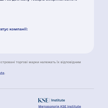
тус компанії:
еєстровані торгові марки належать їх відповідним
ute
.
Методологія KSE Institute