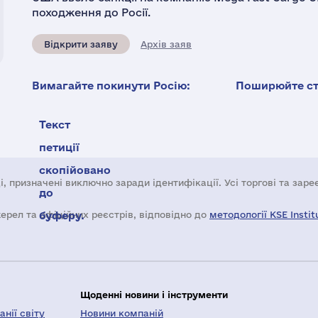
походження до Росії.
Відкрити заяву
Архів заяв
Вимагайте покинути Росію:
Поширюйте ста
Текст
петиції
скопійовано
і, призначені виключно заради ідентифікації. Усі торгові та зар
до
жерел та офіційних реєстрів, відповідно до
буферу.
методології KSE Instit
Щоденні новини і інструменти
нії світу
Новини компаній