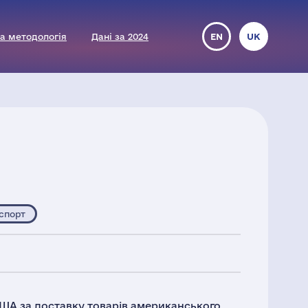
а методологія
Дані за 2024
EN
UK
нспорт
США за доставку товарів американського