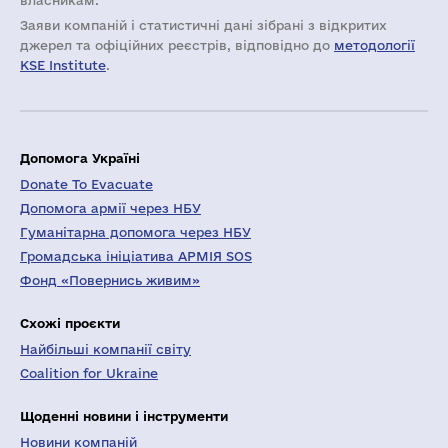
власникам.
Заяви компаній i статистичні дані зібрані з відкритих
джерел та офіційних реєстрів, відповідно до
методології
KSE Institute
.
Допомога Україні
Donate To Evacuate
Допомога армії через НБУ
Гуманітарна допомога через НБУ
Громадська ініціатива АРМІЯ SOS
Фонд «Повернись живим»
Схожі проєкти
Найбільші компанії світу
Coalition for Ukraine
Щоденні новини і інструменти
Новини компаній