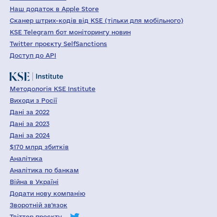
Наш додаток в Apple Store
Сканер штрих-кодів від KSE (тільки для мобільного)
KSE Telegram бот моніторингу новин
Twitter проєкту SelfSanctions
Доступ до API
Методологія KSE Institute
Виходи з Росії
Дані за 2022
Дані за 2023
Дані за 2024
$170 млрд збитків
Аналітика
Аналітика по банкам
Війна в Україні
Додати нову компанію
Зворотній зв'язок
Твіттер проєкту