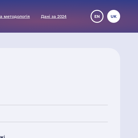
а методологія
Дані за 2024
EN
UK
жі