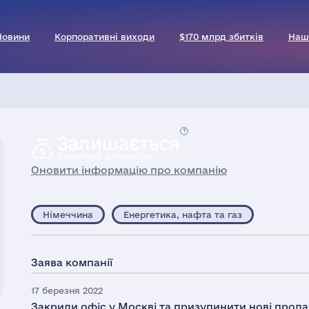
Новини
Корпоративні виходи
$170 млрд збитків
Наш
Залишається
Скорочує діяльність
Оновити інформацію про компанію
Німеччина
Енергетика, нафта та газ
Заява компанії
17 березня 2022
Закрили офіс у Москві та призупинити нові прода