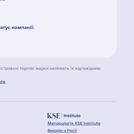
тус компанії:
еєстровані торгові марки належать їх відповідним
ute
.
Методологія KSE Institute
Виходи з Росії