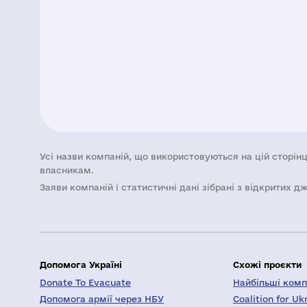
Усі назви компаній, що використовуються на цій сторінц
власникам.
Заяви компаній i статистичні дані зібрані з відкритих д
Допомога Україні
Схожі проєкти
Donate To Evacuate
Найбільші компа
Допомога армії через НБУ
Coalition for Uk