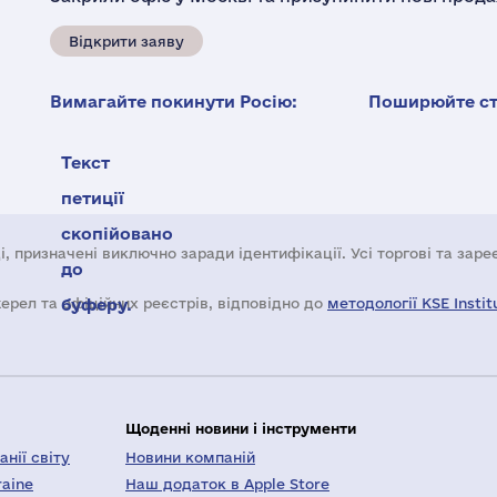
Відкрити заяву
Вимагайте покинути Росію:
Поширюйте ста
Текст
петиції
скопійовано
і, призначені виключно заради ідентифікації. Усі торгові та зар
до
жерел та офіційних реєстрів, відповідно до
буферу.
методології KSE Instit
Щоденні новини і інструменти
нії світу
Новини компаній
raine
Наш додаток в Apple Store