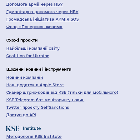
Допомога армії через НБУ
Гуманітарна допомога через НБУ
Громадська ініціатива АРМІЯ SOS
Фонд «Повернись живим»
Схожі проєкти
Найбільші компанії світу
Coalition for Ukraine
Щоденні новини і інструменти
Новини компаній
Наш додаток в Apple Store
Сканер штрих-кодів від KSE (тільки для мобільного)
KSE Telegram бот моніторингу новин
Twitter проєкту SelfSanctions
Доступ до API
Методологія KSE Institute