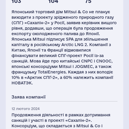
103
104
75
Персонал(РФ),
Податки(РФ),
Глоб.виручка,
2021
млн.дол.
млн.дол.
Японський торговий дім Mitsui & Co не планує
1569
4
94424
виходити з проекту зрідженого природного газу
(СПГ) «Сахалін-2» у Росії, заявив керівник вищого
рівня, додавши, що операція була продовження
експорту охолодженого палива до Японії.
Японська Mitsui підписує SPA для збільшення
капіталу в російському Arctic LNG 2. Компанії з
Китаю, Японії та Франції відмовилися
фінансувати великий СПГ-проект Росії із-за
санкцій. Мова йде про китайські CNPC і CNOOC,
японські консорціуми Mitsui і JOGMEC, а також
французьку TotalEnergies. Каждая з них володіє
10% в «Арктик СПГ-2», а 60% належить компанії
НОВАТЭК.
Заява компанії
12 лютого 2024
Продовження діяльності в рамках дотримання
санкцій і участі в проекті «Сахалін-2».
Консорціум, що складається з Mitsui & Co і