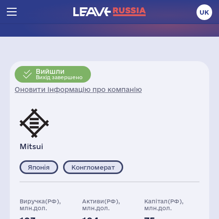
UK
Вийшли
Вихід завершено
Оновити інформацію про компанію
Mitsui
Японія
Конгломерат
Виручка(РФ),
Активи(РФ),
Капітал(РФ),
млн.дол.
млн.дол.
млн.дол.