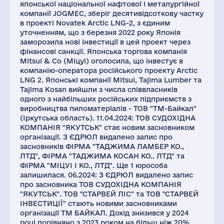
японської національної нафтової і металургійної
компанії JOGMEC, зберіг десятивідсоткову частку
в проекті Novatek Arctic LNG-2, з єдиним
уточненням, що з березня 2022 року Японія
заморозила нові інвестиції в цей проект через
фінансові санкції. Японська торгова компанія
Mitsui & Co (Міцуі) оголосила, що інвестує в
компанію-оператора російського проекту Arctic
LNG 2. Японські компанії Mitsui, Tajima Lumber та
Tajima Kosan вийшли з числа співвласників
одного з найбільших російських підприємств з
виробництва пиломатеріалів - ТОВ "ТМ-Байкал"
(Іркутська область). 11.04.2024: ТОВ СУДОХІДНА
КОМПАНІЯ "ЯКУТСЬК" стає новим засновником
організації. З ЄДРЮЛ видалено запис про
засновників ФІРМА "ТАДЖИМА ЛАМБЕР КО.,
ЛТД", ФІРМА "ТАДЖИМА КОСАН КО.. ЛТД" та
ФІРМА "МІЦУІ І КО., ЛТД". Ще 1 юрособа
залишилася. 06.2024: З ЄДРЮЛ видалено запис
про засновника ТОВ СУДОХІДНА КОМПАНІЯ
"ЯКУТСЬК". ТОВ "СТАРВЕЙ ЛІС" та ТОВ "СТАРВЕЙ
ІНВЕСТИЦІЇ" стають новими засновниками
організації ТМ БАЙКАЛ. Дохід знизився у 2024
році порівняно з 2023 роком на більш ніж 20%.