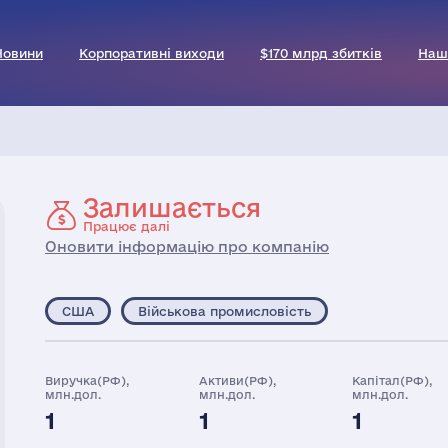
Новини
Корпоративні виходи
$170 млрд збитків
Наш
Залишається
Працює далі
Оновити інформацію про компанію
США
Військова промисловість
Виручка(РФ),
Активи(РФ),
Капітал(РФ),
млн.дол.
млн.дол.
млн.дол.
1
1
1