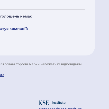
 оголошень немає
тус компанії:
еєстровані торгові марки належать їх відповідним
ute
.
Методологія KSE Institute