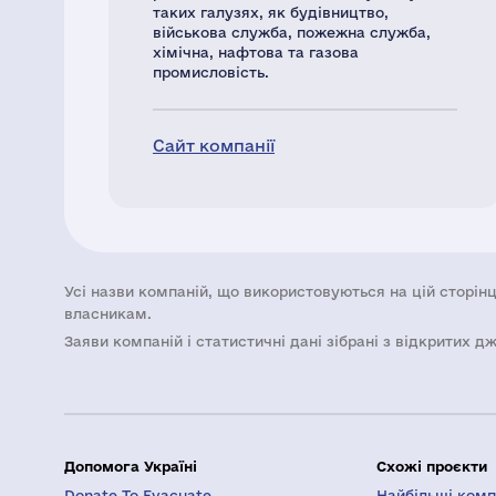
таких галузях, як будівництво,
військова служба, пожежна служба,
хімічна, нафтова та газова
промисловість.
Сайт компанії
Усі назви компаній, що використовуються на цій сторінц
власникам.
Заяви компаній i статистичні дані зібрані з відкритих д
Допомога Україні
Схожі проєкти
Donate To Evacuate
Найбільші компа