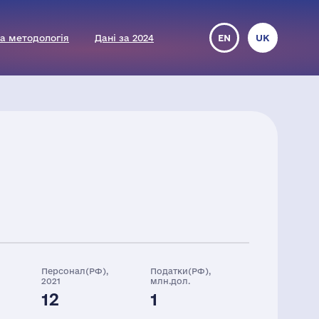
а методологія
Дані за 2024
EN
UK
Персонал(РФ),
Податки(РФ),
2021
млн.дол.
12
1