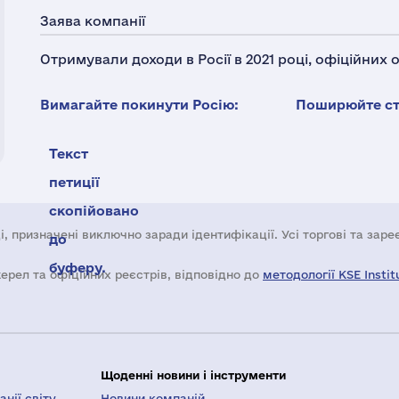
Заява компанії
Отримували доходи в Росії в 2021 році, офіційних
Вимагайте покинути Росію:
Поширюйте ста
Текст
петиції
скопійовано
і, призначені виключно заради ідентифікації. Усі торгові та зар
до
буферу.
жерел та офіційних реєстрів, відповідно до
методології KSE Instit
Щоденні новини і інструменти
нії світу
Новини компаній