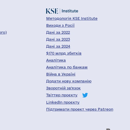
Методологія KSE Institute
Виходи з Росії
ого)
Дані за 2022
Дані за 2023
Дані за 2024
$170 млрд збитків
Аналітика
Аналітика по банкам
Війна в Україні
Додати нову компанію
Зворотній зв'язок
Твіттер проєкту
LinkedIn проєкту
Підтримати проект через Patreon