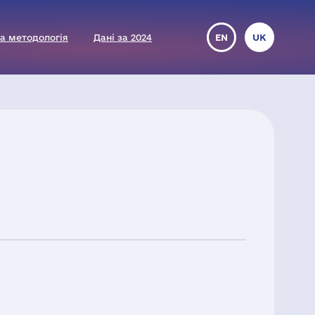
а методологія
Дані за 2024
EN
UK