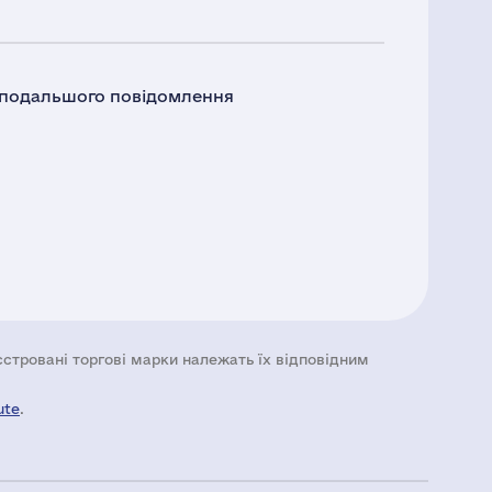
о подальшого повідомлення
еєстровані торгові марки належать їх відповідним
ute
.