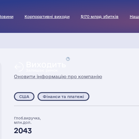
Новини
Корпоративні виходи
$170 млрд збитків
Наш
Виходить
Залишає ринок
Оновити інформацію про компанію
США
Фінанси та платежі
Глоб.виручка,
млн.дол.
2043