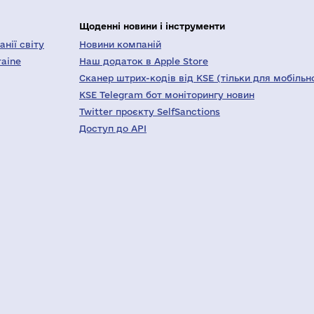
Щоденні новини і інструменти
нії світу
Новини компаній
raine
Наш додаток в Apple Store
Сканер штрих-кодів від KSE (тільки для мобільн
KSE Telegram бот моніторингу новин
Twitter проєкту SelfSanctions
Доступ до API