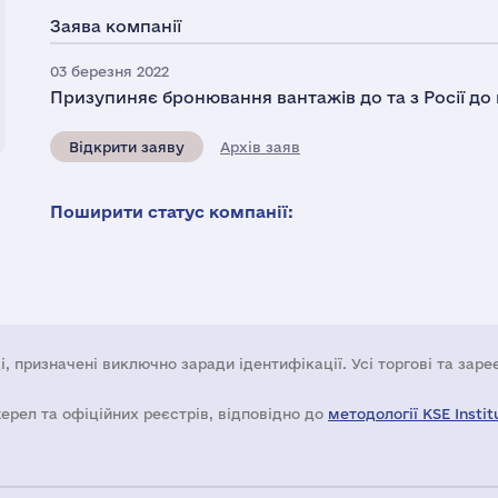
Заява компанії
03 березня 2022
Призупиняє бронювання вантажів до та з Росії д
Відкрити заяву
Архів заяв
Поширити статус компанії:
і, призначені виключно заради ідентифікації. Усі торгові та зар
жерел та офіційних реєстрів, відповідно до
методології KSE Instit