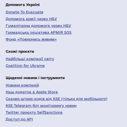
Допомога Україні
Donate To Evacuate
Допомога армії через НБУ
Гуманітарна допомога через НБУ
Громадська ініціатива АРМІЯ SOS
Фонд «Повернись живим»
Схожі проєкти
Найбільші компанії світу
Coalition for Ukraine
Щоденні новини і інструменти
Новини компаній
Наш додаток в Apple Store
Сканер штрих-кодів від KSE (тільки для мобільного)
KSE Telegram бот моніторингу новин
Twitter проєкту SelfSanctions
Доступ до API