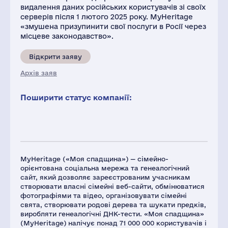
видалення даних російських користувачів зі своїх
серверів після 1 лютого 2025 року. MyHeritage
«змушена призупинити свої послуги в Росії через
місцеве законодавство».
Відкрити заяву
Архів заяв
Поширити статус компанії:
MyHeritage («Моя спадщина») — сімейно-
орієнтована соціальна мережа та генеалогічний
сайт, який дозволяє зареєстрованим учасникам
створювати власні сімейні веб-сайти, обмінюватися
фотографіями та відео, організовувати сімейні
свята, створювати родові дерева та шукати предків,
виробляти генеалогічні ДНК-тести. «Моя спадщина»
(MyHeritage) налічує понад 71 000 000 користувачів і