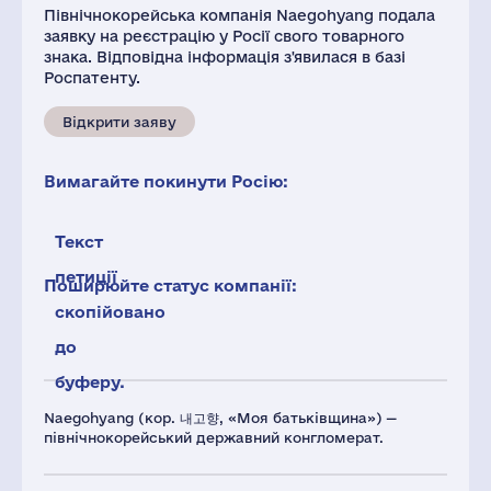
Північнокорейська компанія Naegohyang подала
заявку на реєстрацію у Росії свого товарного
знака. Відповідна інформація з'явилася в базі
Роспатенту.
Відкрити заяву
Вимагайте покинути Росію:
Текст
петиції
Поширюйте статус компанії:
скопійовано
до
буферу.
Naegohyang (кор. 내고향, «Моя батьківщина») —
північнокорейський державний конгломерат.