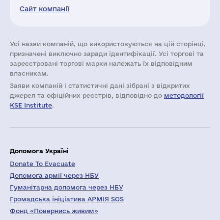
Сайт компанії
Усі назви компаній, що використовуються на цій сторінці,
призначені виключно заради ідентифікації. Усі торгові та
зареєстровані торгові марки належать їх відповідним
власникам.
Заяви компаній i статистичні дані зібрані з відкритих
джерел та офіційних реєстрів, відповідно до
методології
KSE Institute
.
Допомога Україні
Donate To Evacuate
Допомога армії через НБУ
Гуманітарна допомога через НБУ
Громадська ініціатива АРМІЯ SOS
Фонд «Повернись живим»