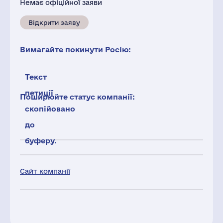
Немає офіційної заяви
Відкрити заяву
Вимагайте покинути Росію:
Текст
петиції
Поширюйте статус компанії:
скопійовано
до
буферу.
Сайт компанії