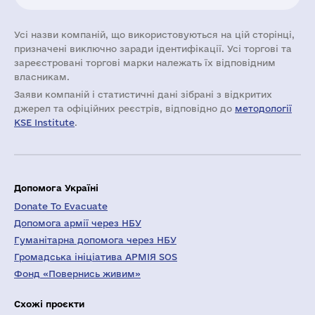
Усі назви компаній, що використовуються на цій сторінці,
призначені виключно заради ідентифікації. Усі торгові та
зареєстровані торгові марки належать їх відповідним
власникам.
Заяви компаній i статистичні дані зібрані з відкритих
джерел та офіційних реєстрів, відповідно до
методології
KSE Institute
.
Допомога Україні
Donate To Evacuate
Допомога армії через НБУ
Гуманітарна допомога через НБУ
Громадська ініціатива АРМІЯ SOS
Фонд «Повернись живим»
Схожі проєкти