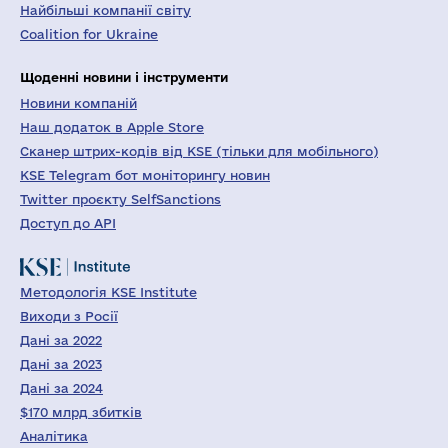
Найбільші компанії світу
Coalition for Ukraine
Щоденні новини і інструменти
Новини компаній
Наш додаток в Apple Store
Сканер штрих-кодів від KSE (тільки для мобільного)
KSE Telegram бот моніторингу новин
Twitter проєкту SelfSanctions
Доступ до API
Методологія KSE Institute
Виходи з Росії
Дані за 2022
Дані за 2023
Дані за 2024
$170 млрд збитків
Аналітика