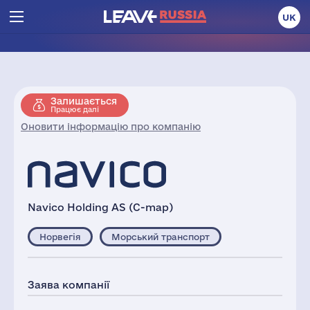
UK
Залишається
Працює далі
Оновити інформацію про компанію
Navico Holding AS (C-map)
Норвегія
Морський транспорт
Заява компанії