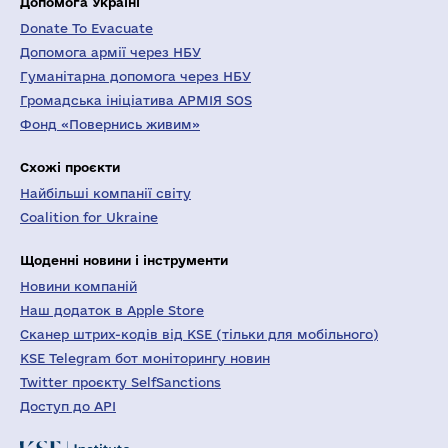
Допомога Україні
Donate To Evacuate
Допомога армії через НБУ
Гуманітарна допомога через НБУ
Громадська ініціатива АРМІЯ SOS
Фонд «Повернись живим»
Схожі проєкти
Найбільші компанії світу
Coalition for Ukraine
Щоденні новини і інструменти
Новини компаній
Наш додаток в Apple Store
Сканер штрих-кодів від KSE (тільки для мобільного)
KSE Telegram бот моніторингу новин
Twitter проєкту SelfSanctions
Доступ до API