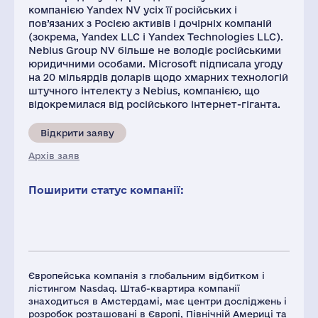
компанією Yandex NV усіх її російських і
пов’язаних з Росією активів і дочірніх компаній
(зокрема, Yandex LLC і Yandex Technologies LLC).
Nebius Group NV більше не володіє російськими
юридичними особами. Microsoft підписала угоду
на 20 мільярдів доларів щодо хмарних технологій
штучного інтелекту з Nebius, компанією, що
відокремилася від російського інтернет-гіганта.
Відкрити заяву
Архів заяв
Поширити статус компанії:
Європейська компанія з глобальним відбитком і
лістингом Nasdaq. Штаб-квартира компанії
знаходиться в Амстердамі, має центри досліджень і
розробок розташовані в Європі, Північній Америці та