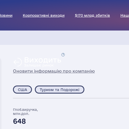
Новини
Корпоративні виходи
$170 млрд збитків
Наш
Виходить
Залишає ринок
Оновити інформацію про компанію
США
Туризм та Подорожі
Глоб.виручка,
млн.дол.
648