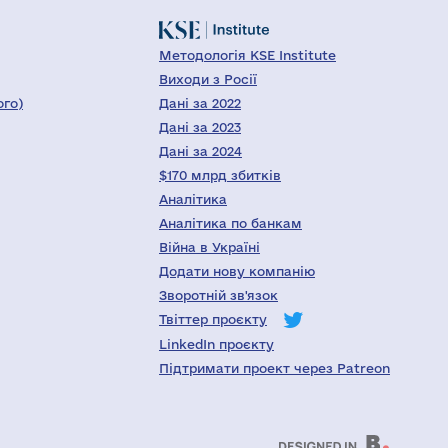
Методологія KSE Institute
Виходи з Росії
ого)
Дані за 2022
Дані за 2023
Дані за 2024
$170 млрд збитків
Аналітика
Аналітика по банкам
Війна в Україні
Додати нову компанію
Зворотній зв'язок
Твіттер проєкту
LinkedIn проєкту
Підтримати проект через Patreon