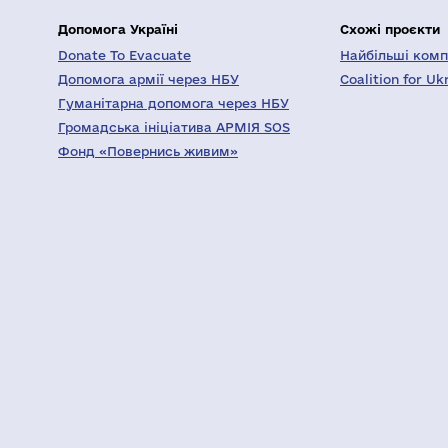
Допомога Україні
Схожі проєкти
Donate To Evacuate
Найбільші компа
Допомога армії через НБУ
Coalition for Uk
Гуманітарна допомога через НБУ
Громадська ініціатива АРМІЯ SOS
Фонд «Повернись живим»