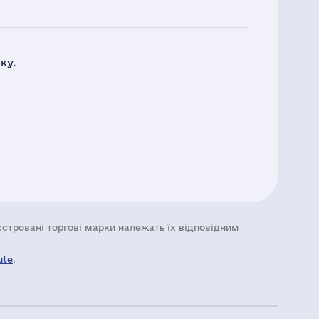
ку.
еєстровані торгові марки належать їх відповідним
ute
.