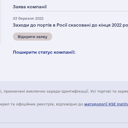
Заява компанії
03 березня 2022
Заходи до портів в Росії скасовані до кінця 2022 ро
Відкрити заяву
Поширити статус компанії:
і, призначені виключно заради ідентифікації. Усі торгові та зар
жерел та офіційних реєстрів, відповідно до
методології KSE Instit