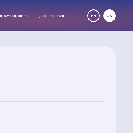
а методологія
Дані за 2024
EN
UK