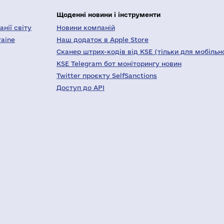
Щоденні новини і інструменти
нії світу
Новини компаній
raine
Наш додаток в Apple Store
Сканер штрих-кодів від KSE (тільки для мобільн
KSE Telegram бот моніторингу новин
Twitter проєкту SelfSanctions
Доступ до API