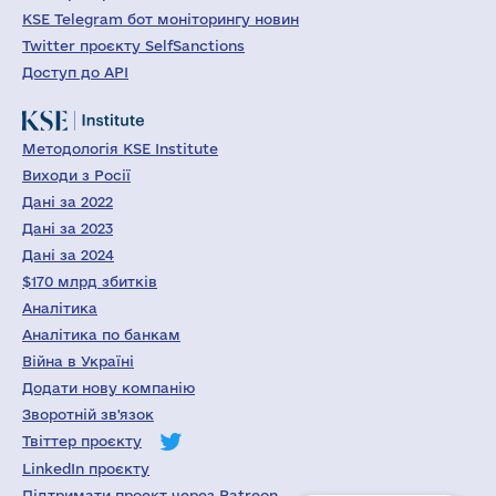
KSE Telegram бот моніторингу новин
Twitter проєкту SelfSanctions
Доступ до API
Методологія KSE Institute
Виходи з Росії
Дані за 2022
Дані за 2023
Дані за 2024
$170 млрд збитків
Аналітика
Аналітика по банкам
Війна в Україні
Додати нову компанію
Зворотній зв'язок
Твіттер проєкту
LinkedIn проєкту
Підтримати проект через Patreon