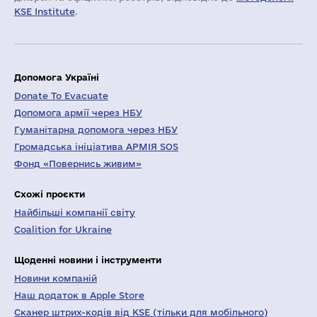
KSE Institute
.
Допомога Україні
Donate To Evacuate
Допомога армії через НБУ
Гуманітарна допомога через НБУ
Громадська ініціатива АРМІЯ SOS
Фонд «Повернись живим»
Схожі проєкти
Найбільші компанії світу
Coalition for Ukraine
Щоденні новини і інструменти
Новини компаній
Наш додаток в Apple Store
Сканер штрих-кодів від KSE (тільки для мобільного)