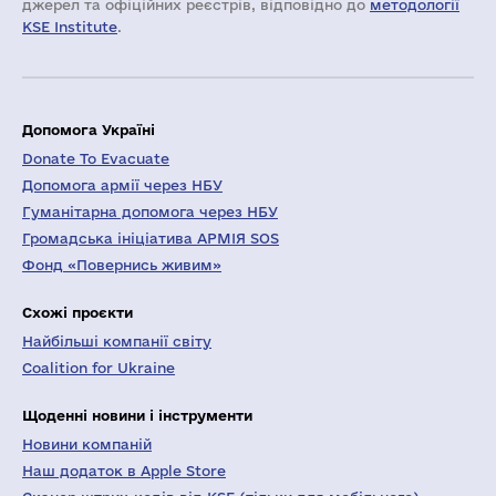
джерел та офіційних реєстрів, відповідно до
методології
KSE Institute
.
Допомога Україні
Donate To Evacuate
Допомога армії через НБУ
Гуманітарна допомога через НБУ
Громадська ініціатива АРМІЯ SOS
Фонд «Повернись живим»
Схожі проєкти
Найбільші компанії світу
Coalition for Ukraine
Щоденні новини і інструменти
Новини компаній
Наш додаток в Apple Store