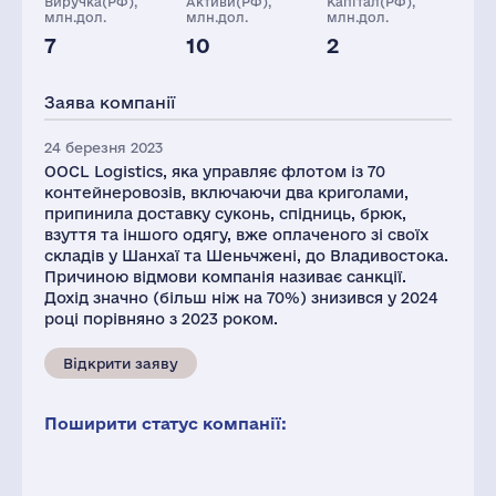
Виручка(РФ),
Активи(РФ),
Капітал(РФ),
млн.дол.
млн.дол.
млн.дол.
7
10
2
Персонал(РФ),
2021
Заява компанії
95
24 березня 2023
OOCL Logistics, яка управляє флотом із 70
контейнеровозів, включаючи два криголами,
припинила доставку суконь, спідниць, брюк,
взуття та іншого одягу, вже оплаченого зі своїх
складів у Шанхаї та Шеньчжені, до Владивостока.
Причиною відмови компанія називає санкції.
Дохід значно (більш ніж на 70%) знизився у 2024
році порівняно з 2023 роком.
Відкрити заяву
Поширити статус компанії: