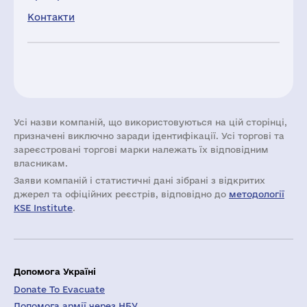
Контакти
Усі назви компаній, що використовуються на цій сторінці,
призначені виключно заради ідентифікації. Усі торгові та
зареєстровані торгові марки належать їх відповідним
власникам.
Заяви компаній i статистичні дані зібрані з відкритих
джерел та офіційних реєстрів, відповідно до
методології
KSE Institute
.
Допомога Україні
Donate To Evacuate
Допомога армії через НБУ