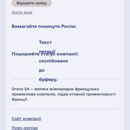
Відкрити заяву
Архів заяв
Вимагайте покинути Росію:
Текст
петиції
Поширюйте статус компанії:
скопійовано
до
буферу.
Оrano SA — велика міжнародна французька
промислова компанія, лідер атомної промисловості
Франції.
Сайт компанії
Прес-релізи