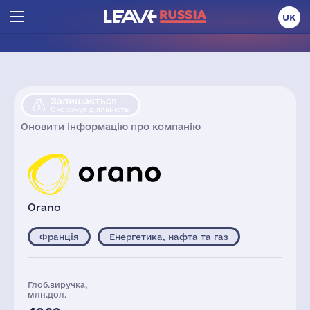
UK
Залишається
Скорочує діяльність
Оновити інформацію про компанію
Orano
Франція
Енергетика, нафта та газ
Глоб.виручка,
млн.дол.