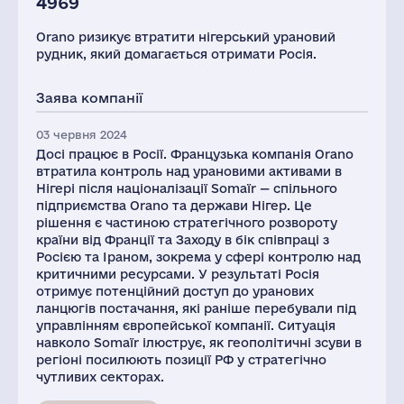
4969
Orano ризикує втратити нігерський урановий
рудник, який домагається отримати Росія.
Заява компанії
03 червня 2024
Досі працює в Росії. Французька компанія Orano
втратила контроль над урановими активами в
Нігері після націоналізації Somaïr — спільного
підприємства Orano та держави Нігер. Це
рішення є частиною стратегічного розвороту
країни від Франції та Заходу в бік співпраці з
Росією та Іраном, зокрема у сфері контролю над
критичними ресурсами. У результаті Росія
отримує потенційний доступ до уранових
ланцюгів постачання, які раніше перебували під
управлінням європейської компанії. Ситуація
навколо Somaïr ілюструє, як геополітичні зсуви в
регіоні посилюють позиції РФ у стратегічно
чутливих секторах.