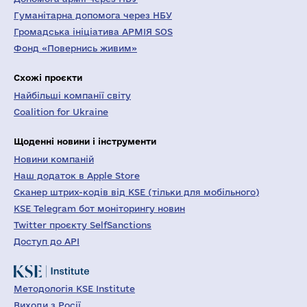
Гуманітарна допомога через НБУ
Громадська ініціатива АРМІЯ SOS
Фонд «Повернись живим»
Схожі проєкти
Найбільші компанії світу
Coalition for Ukraine
Щоденні новини і інструменти
Новини компаній
Наш додаток в Apple Store
Сканер штрих-кодів від KSE (тільки для мобільного)
KSE Telegram бот моніторингу новин
Twitter проєкту SelfSanctions
Доступ до API
Методологія KSE Institute
Виходи з Росії