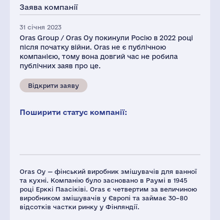
Заява компанії
31 січня 2023
Oras Group / Oras Oy покинули Росію в 2022 році
після початку війни. Oras не є публічною
компанією, тому вона довгий час не робила
публічних заяв про це.
Відкрити заяву
Поширити статус компанії:
Oras Oy — фінський виробник змішувачів для ванної
та кухні. Компанію було засновано в Раумі в 1945
році Ерккі Паасіківі. Oras є четвертим за величиною
виробником змішувачів у Європі та займає 30–80
відсотків частки ринку у Фінляндії.