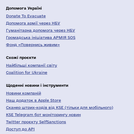
Допомога Україні
Donate To Evacuate
Допомога армії через НБУ
Гуманітарна допомога через НБУ
Громадська ініціатива АРМІЯ SOS
Фонд «Повернись живим»
Схожі проєкти
Найбільші компанії світу
Coalition for Ukraine
Щоденні новини і інструменти
Новини компаній
Наш додаток в Apple Store
Сканер штрих-кодів від KSE (тільки для мобільного)
KSE Telegram бот моніторингу новин
Twitter проєкту SelfSanctions
Доступ до API