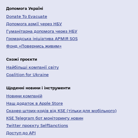
Допомога Україні
Donate To Evacuate
Допомога армії через НБУ
Гуманітарна допомога через НБУ
Громадська ініціатива АРМІЯ SOS
Фонд «Повернись живим»
Схожі проєкти
Найбільші компанії світу
Coalition for Ukraine
Щоденні новини і інструменти
Новини компаній
Наш додаток в Apple Store
Сканер штрих-кодів від KSE (тільки для мобільного)
KSE Telegram бот моніторингу новин
Twitter проєкту SelfSanctions
Доступ до API