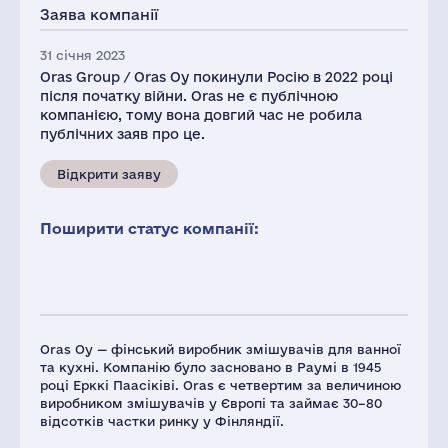
Заява компанії
31 січня 2023
Oras Group / Oras Oy покинули Росію в 2022 році
після початку війни. Oras не є публічною
компанією, тому вона довгий час не робила
публічних заяв про це.
Відкрити заяву
Поширити статус компанії:
Oras Oy — фінський виробник змішувачів для ванної
та кухні. Компанію було засновано в Раумі в 1945
році Ерккі Паасіківі. Oras є четвертим за величиною
виробником змішувачів у Європі та займає 30–80
відсотків частки ринку у Фінляндії.