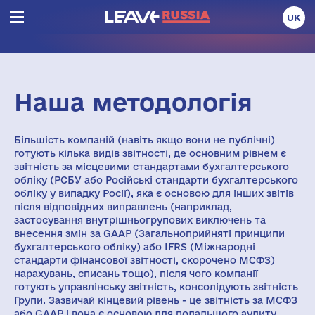
UK
Наша методологія
Більшість компаній (навіть якщо вони не публічні)
готують кілька видів звітності, де основним рівнем є
звітність за місцевими стандартами бухгалтерського
обліку (РСБУ або Російські стандарти бухгалтерського
обліку у випадку Росії), яка є основою для інших звітів
після відповідних виправлень (наприклад,
застосування внутрішньогрупових виключень та
внесення змін за GAAP (Загальноприйняті принципи
бухгалтерського обліку) або IFRS (Міжнародні
стандарти фінансової звітності, скорочено МСФЗ)
нарахувань, списань тощо), після чого компанії
готують управлінську звітність, консолідують звітність
Групи. Зазвичай кінцевий рівень - це звітність за МСФЗ
або GAAP і вона є основою для подальшого аудиту