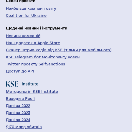
Схожі проєкти
Найбільші компанії світу
Coalition for Ukraine
Щоденні новини і інструменти
Новини компаній
Наш додаток в Apple Store
Сканер штрих-кодів від KSE (тільки для мобільного)
KSE Telegram бот моніторингу новин
Twitter проєкту SelfSanctions
Доступ до API
Методологія KSE Institute
Виходи з Росії
Дані за 2022
Дані за 2023
Дані за 2024
$170 млрд збитків