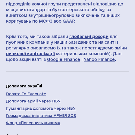
підрозділів кожної групи представлені відповідно до
місцевих стандартів бухгалтерського обліку, за
винятком внутрішньогрупових виключень та інших
коригувань по МСФЗ або GAAP.
Крім того, ми також зібрали
глобальні доходи
для
публічних компаній у нашій базі даних та на сайті і
регулярно оновлюємо їх (а також переглядаємо зміни
ринкової капіталізації
материнських компаній). Дані
щодо акцій взяті з
Google Finance
і
Yahoo Finance
.
Допомога Україні
Donate To Evacuate
Допомога армії через НБУ
Гуманітарна допомога через НБУ
Громадська ініціатива АРМІЯ SOS
Фонд «Повернись живим»