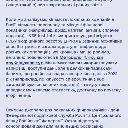
(якщо такий є) або квартальних і річних звітів.
Коли ми аналізуємо кількість локальних компаній в
Росії, кількість персоналу та місцеві фінансові
показники (наприклад, дохід, капітал, активи, сплачені
податки) - KSE Institute використовує дані згідно з
РСБУ з офіційного реєстру
ЕГРЮЛЬ
(єдиний можливий
спосіб отримати загальнодоступні цифри щодо
російських операцій), усі кроки, як ми це робимо,
детально пояснюються в
Методології, яку ми
опублікували тут
. Ми намагаємося використовувати
найновіші доступні дані, але в деяких випадках ми
бачимо, що російська влада засекретила дані за 2022
рік (наприклад, по кількості співробітників або
загальній сумі сплачених податків) - тому у таких
випадках ми надаємо статистику, доступну до початку
вторгнення.
Основне джерело для локальних фінпоказників - дані
Федеральної податкової служби Росії та
Центрального
банку Російської Федерації
. Останні доступні
консолідовані дані для найбільших російських