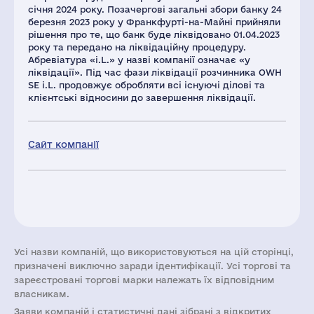
січня 2024 року. Позачергові загальні збори банку 24
березня 2023 року у Франкфурті-на-Майні прийняли
рішення про те, що банк буде ліквідовано 01.04.2023
року та передано на ліквідаційну процедуру.
Абревіатура «i.L.» у назві компанії означає «у
ліквідації». Під час фази ліквідації розчинника OWH
SE i.L. продовжує обробляти всі існуючі ділові та
клієнтські відносини до завершення ліквідації.
Сайт компанії
Усі назви компаній, що використовуються на цій сторінці,
призначені виключно заради ідентифікації. Усі торгові та
зареєстровані торгові марки належать їх відповідним
власникам.
Заяви компаній i статистичні дані зібрані з відкритих