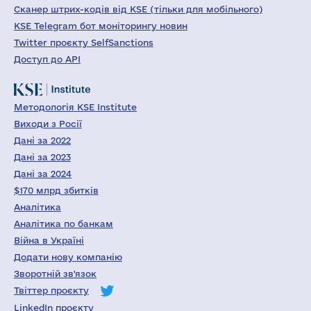
Сканер штрих-кодів від KSE (тільки для мобільного)
KSE Telegram бот моніторингу новин
Twitter проєкту SelfSanctions
Доступ до API
Методологія KSE Institute
Виходи з Росії
Дані за 2022
Дані за 2023
Дані за 2024
$170 млрд збитків
Аналітика
Аналітика по банкам
Війна в Україні
Додати нову компанію
Зворотній зв'язок
Твіттер проєкту
LinkedIn проєкту