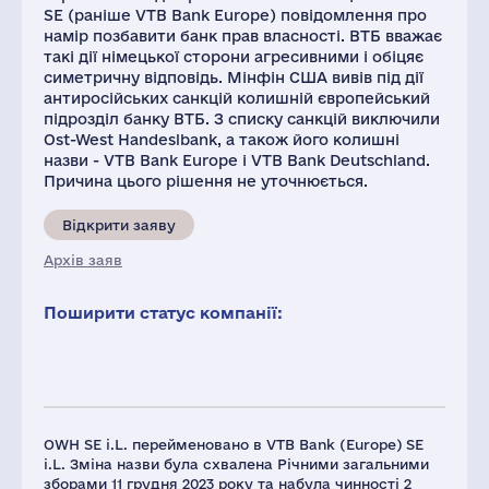
SE (раніше VTB Bank Europe) повідомлення про
намір позбавити банк прав власності. ВТБ вважає
такі дії німецької сторони агресивними і обіцяє
симетричну відповідь. Мінфін США вивів під дії
антиросійських санкцій колишній європейський
підрозділ банку ВТБ. З списку санкцій виключили
Ost-West Handeslbank, а також його колишні
назви - VTB Bank Europe і VTB Bank Deutschland.
Причина цього рішення не уточнюється.
Відкрити заяву
Архів заяв
Поширити статус компанії:
OWH SE i.L. перейменовано в VTB Bank (Europe) SE
i.L. Зміна назви була схвалена Річними загальними
зборами 11 грудня 2023 року та набула чинності 2